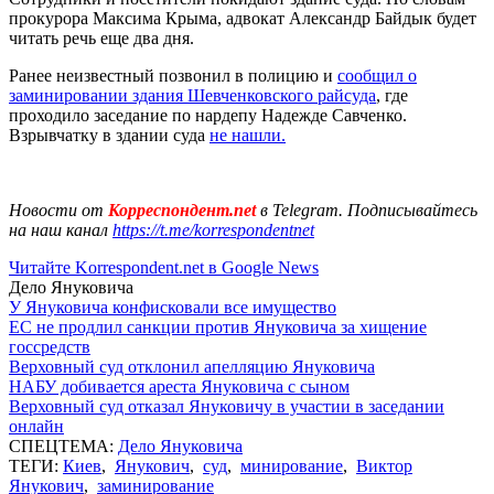
прокурора Максима Крыма, адвокат Александр Байдык будет
читать речь еще два дня.
Ранее неизвестный позвонил в полицию и
сообщил о
заминировании здания Шевченковского райсуда
, где
проходило заседание по нардепу Надежде Савченко.
Взрывчатку в здании суда
не нашли.
Новости от
Корреспондент.net
в Telegram. Подписывайтесь
на наш канал
https://t.me/korrespondentnet
Читайте Korrespondent.net в Google News
Дело Януковича
У Януковича конфисковали все имущество
ЕС не продлил санкции против Януковича за хищение
госсредств
Верховный суд отклонил апелляцию Януковича
НАБУ добивается ареста Януковича с сыном
Верховный суд отказал Януковичу в участии в заседании
онлайн
СПЕЦТЕМА:
Дело Януковича
ТЕГИ:
Киев
,
Янукович
,
суд
,
минирование
,
Виктор
Янукович
,
заминирование