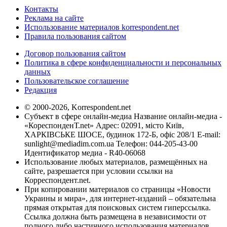
Контакты
Реклама на сайте
Использование материалов korrespondent.net
Правила пользования сайтом
Договор пользования сайтом
Политика в сфере конфиденциальности и персональных
данных
Пользовательское соглашение
Редакция
© 2000-2026, Korrespondent.net
Субъект в сфере онлайн-медиа Название онлайн-медиа -
«КореспонденТ.net» Адрес: 02091, місто Київ,
ХАРКІВСЬКЕ ШОСЕ, будинок 172-Б, офіс 208/1 E-mail:
sunlight@mediadim.com.ua
Телефон: 044-205-43-00
Идентификатор медиа - R40-06068
Использование любых материалов, размещённых на
сайте, разрешается при условии ссылки на
Корреспондент.net.
При копировании материалов со страницы «Новости
Украины и мира», для интернет-изданий – обязательна
прямая открытая для поисковых систем гиперссылка.
Ссылка должна быть размещена в независимости от
полного либо частичного использования материалов.