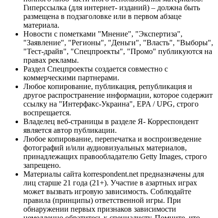
Гиперссылка (для интернет- изданий) – должна быть
размещена в подзаголовке или в первом абзаце
материала.
Новости с пометками "Мнение", "Экспертиза",
"Заявление", "Регионы", "Деньги", "Власть", "Выборы",
"Тест-драйв", "Спецпроекты", "Промо" публикуются на
правах рекламы.
Раздел Спецпроекты создается совместно с
коммерческими партнерами.
Любое копирование, публикация, републикация и
другое распространение информации, которое содержит
ссылку на "Интерфакс-Украина", EPA / UPG, строго
воспрещается.
Владелец веб-страницы в разделе Я- Корреспондент
является автор публикации.
Любое копирование, перепечатка и воспроизведение
фотографий и/или аудиовизуальных материалов,
принадлежащих правообладателю Getty Images, строго
запрещено.
Материалы сайта korrespondent.net предназначены для
лиц старше 21 года (21+). Участие в азартных играх
может вызвать игровую зависимость. Соблюдайте
правила (принципы) ответственной игры. При
обнаружении первых признаков зависимости
немедленно обратитесь к специалисту. Помните, что