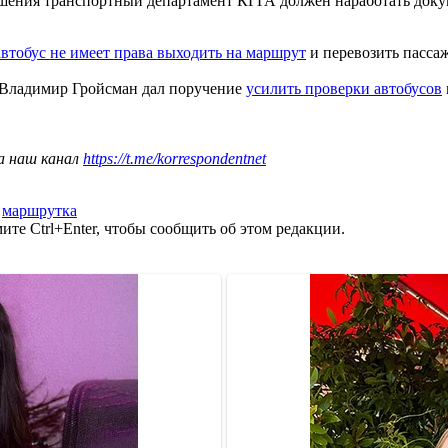
ешения транспортный департамент КГГА должен наработать док
автобус не имеет права выходить на маршрут
и перевозить пасса
 Владимир Гройсман дал поручение
усилить проверки автобусов
а наш канал
https://t.me/korrespondentnet
,
маршрутка
те Ctrl+Enter, чтобы сообщить об этом редакции.