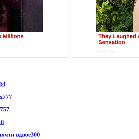
34
х
777
757
48
почти вдвое
300