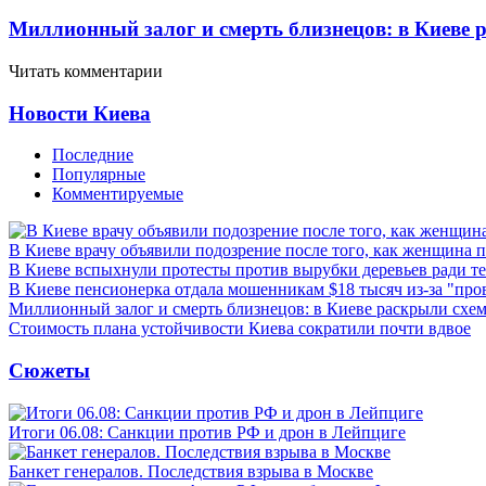
Миллионный залог и смерть близнецов: в Киеве 
Читать комментарии
Новости Киева
Последние
Популярные
Комментируемые
В Киеве врачу объявили подозрение после того, как женщина п
В Киеве вспыхнули протесты против вырубки деревьев ради т
В Киеве пенсионерка отдала мошенникам $18 тысяч из-за "пр
Миллионный залог и смерть близнецов: в Киеве раскрыли схем
Стоимость плана устойчивости Киева сократили почти вдвое
Сюжеты
Итоги 06.08: Санкции против РФ и дрон в Лейпциге
Банкет генералов. Последствия взрыва в Москве