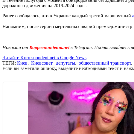
В течение полугода с момента обнародования сегодняшнего р
дорожного движения на 2019-2024 годы.
Ранее сообщалось, что в Украине каждый третий маршрутный
Напомним, после серии смертельных аварий премьер-министр
Новости от
Корреспондент.net
в Telegram. Подписывайтесь н
Читайте Korrespondent.net в Google News
ТЕГИ:
Киев
,
Киевсовет
,
депутаты
,
общественный транспорт
Если вы заметили ошибку, выделите необходимый текст и нажми