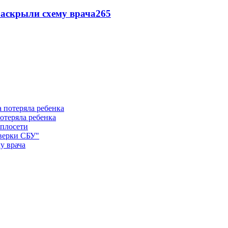
раскрыли схему врача
265
отеряла ребенка
еплосети
оверки СБУ"
у врача