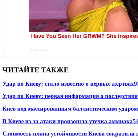
ЧИТАЙТЕ ТАКЖЕ
Удар по Киеву: стало известно о первых жертвах
9
Удар по Киеву: первая информация о последствия
Киев под массированным баллистическим ударом
В Киеве из-за атаки произошла утечка аммиака
5
Стоимость плана устойчивости Киева сократили 