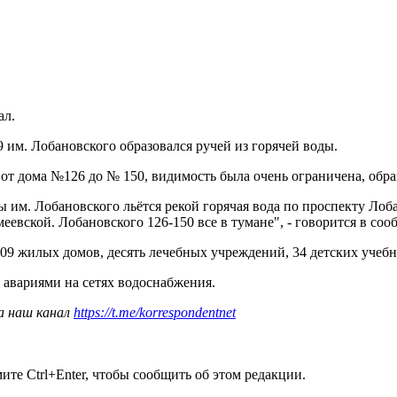
ал.
9 им. Лобановского образовался ручей из горячей воды.
от дома №126 до № 150, видимость была очень ограничена, образ
ы им. Лобановского льётся рекой горячая вода по проспекту Ло
еевской. Лобановского 126-150 все в тумане", - говорится в со
 509 жилых домов, десять лечебных учреждений, 34 детских учеб
с авариями на сетях водоснабжения.
а наш канал
https://t.me/korrespondentnet
те Ctrl+Enter, чтобы сообщить об этом редакции.