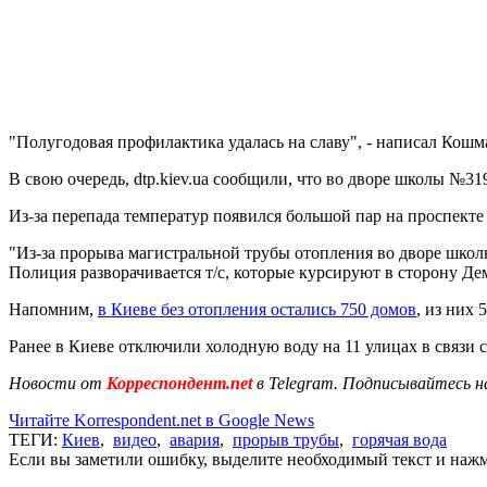
"Полугодовая профилактика удалась на славу", - написал Кошм
В свою очередь, dtp.kiev.ua сообщили, что во дворе школы №31
Из-за перепада температур появился большой пар на проспекте 
"Из-за прорыва магистральной трубы отопления во дворе школ
Полиция разворачивается т/с, которые курсируют в сторону Дем
Напомним,
в Киеве без отопления остались 750 домов
, из них
Ранее
в Киеве отключили холодную воду
на 11 улицах в связи 
Новости от
Корреспондент.net
в Telegram. Подписывайтесь н
Читайте Korrespondent.net в Google News
ТЕГИ:
Киев
,
видео
,
авария
,
прорыв трубы
,
горячая вода
Если вы заметили ошибку, выделите необходимый текст и нажми