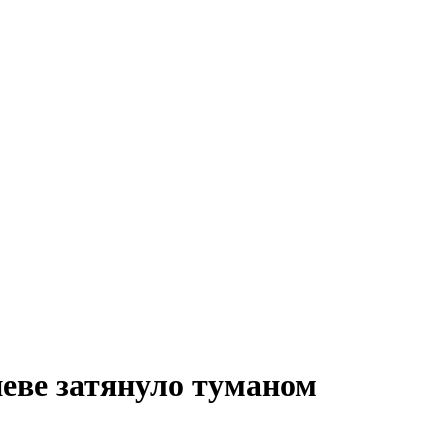
еве затянуло туманом