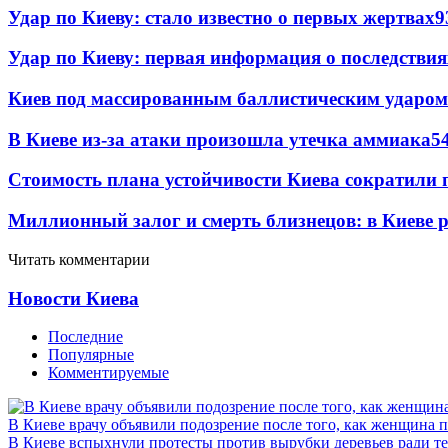
Удар по Киеву: стало известно о первых жертвах
9
Удар по Киеву: первая информация о последствия
Киев под массированным баллистическим ударом
В Киеве из-за атаки произошла утечка аммиака
5
Стоимость плана устойчивости Киева сократили 
Миллионный залог и смерть близнецов: в Киеве 
Читать комментарии
Новости Киева
Последние
Популярные
Комментируемые
В Киеве врачу объявили подозрение после того, как женщина п
В Киеве вспыхнули протесты против вырубки деревьев ради т