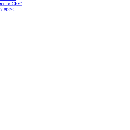
оверки СБУ"
у врача