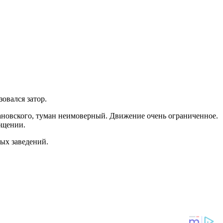
овался затор.
бановского, туман неимоверный. Движение очень ограниченное.
общении.
ных заведений.