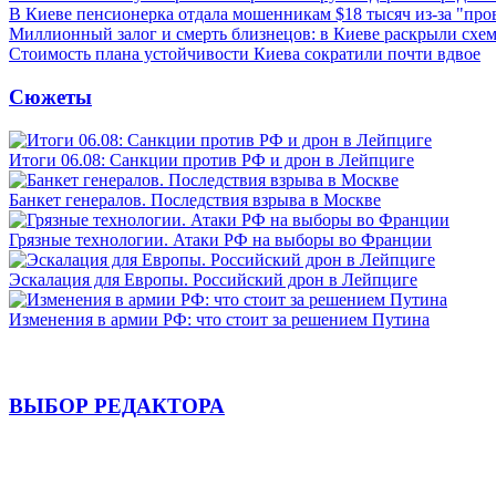
В Киеве пенсионерка отдала мошенникам $18 тысяч из-за "пр
Миллионный залог и смерть близнецов: в Киеве раскрыли схем
Стоимость плана устойчивости Киева сократили почти вдвое
Сюжеты
Итоги 06.08: Санкции против РФ и дрон в Лейпциге
Банкет генералов. Последствия взрыва в Москве
Грязные технологии. Атаки РФ на выборы во Франции
Эскалация для Европы. Российский дрон в Лейпциге
Изменения в армии РФ: что стоит за решением Путина
ВЫБОР РЕДАКТОРА