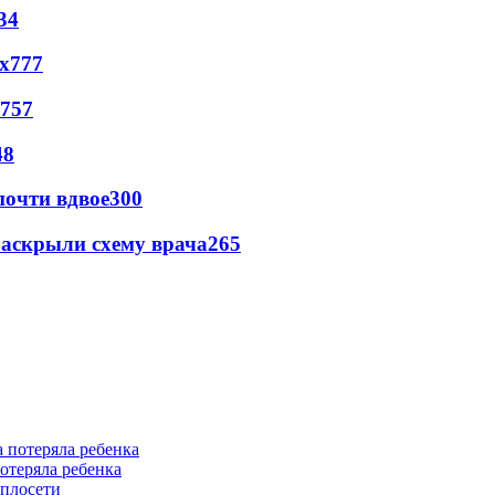
34
х
777
757
48
почти вдвое
300
раскрыли схему врача
265
отеряла ребенка
еплосети