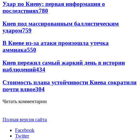
Удар по Киеву: первая информация о
последствиях
780
Киев под массированным баллистическим
ударом
759
В Киеве из-за атаки произошла утечка
аммиака
550
Киев пережил самый жаркий день в истории
наблюдений
434
Стоимость плана устойчивости Киева сократили
почти вдвое
304
Читать комментарии
Полная версия сайта
Facebook
Twitter