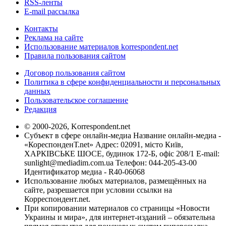
RSS-ленты
E-mail рассылка
Контакты
Реклама на сайте
Использование материалов korrespondent.net
Правила пользования сайтом
Договор пользования сайтом
Политика в сфере конфиденциальности и персональных
данных
Пользовательское соглашение
Редакция
© 2000-2026, Korrespondent.net
Субъект в сфере онлайн-медиа Название онлайн-медиа -
«КореспонденТ.net» Адрес: 02091, місто Київ,
ХАРКІВСЬКЕ ШОСЕ, будинок 172-Б, офіс 208/1 E-mail:
sunlight@mediadim.com.ua
Телефон: 044-205-43-00
Идентификатор медиа - R40-06068
Использование любых материалов, размещённых на
сайте, разрешается при условии ссылки на
Корреспондент.net.
При копировании материалов со страницы «Новости
Украины и мира», для интернет-изданий – обязательна