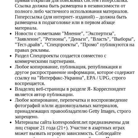
прямая открытая для поисковых систем гиперссылка.
Ссылка должна быть размещена в независимости от
полного либо частичного использования материалов.
Гиперссылка (для интернет- изданий) – должна быть
размещена в подзаголовке или в первом абзаце
материала.
Новости с пометками "Мнение", "Экспертиза",
"Заявление", "Регионы", "Деньги", "Власть", "Выборы",
"Тест-драйв", "Спецпроекты", "Промо" публикуются на
правах рекламы.
Раздел Спецпроекты создается совместно с
коммерческими партнерами.
Любое копирование, публикация, републикация и
другое распространение информации, которое содержит
ссылку на "Интерфакс-Украина", EPA / UPG, строго
воспрещается.
Владелец веб-страницы в разделе Я- Корреспондент
является автор публикации.
Любое копирование, перепечатка и воспроизведение
фотографий и/или аудиовизуальных материалов,
принадлежащих правообладателю Getty Images, строго
запрещено.
Материалы сайта korrespondent.net предназначены для
лиц старше 21 года (21+). Участие в азартных играх
может вызвать игровую зависимость. Соблюдайте