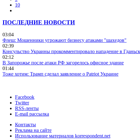
10
ПОСЛЕДНИЕ НОВОСТИ
03:04
Флеш: Мошенники угрожают бизнесу атаками "шахедов"
02:39
Консульство Украины прокомментировало нападение в Гданьс
02:12
В Запорожье после атаки РФ загорелось офисное здание
01:44
Тоже хотим: Трамп сделал заявление о Patriot Украине
Facebook
Twitter
RSS-ленты
E-mail рассылка
Контакты
Реклама на сайте
Использование материалов korrespondent.net