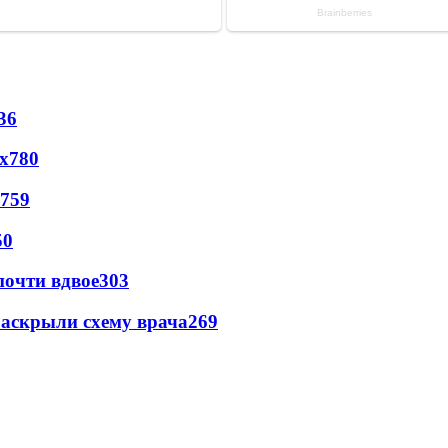
36
х
780
759
50
почти вдвое
303
раскрыли схему врача
269