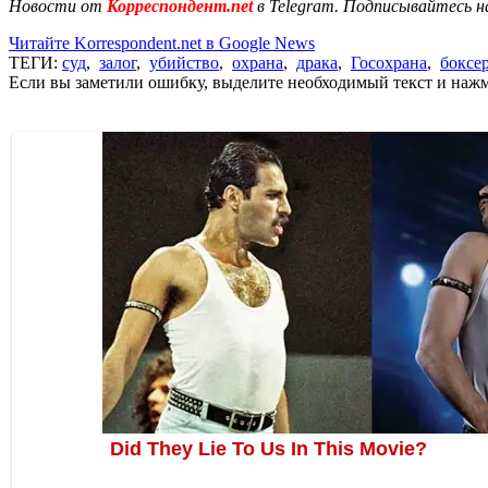
Новости от
Корреспондент.net
в Telegram. Подписывайтесь н
Читайте Korrespondent.net в Google News
ТЕГИ:
суд
,
залог
,
убийство
,
охрана
,
драка
,
Госохрана
,
боксе
Если вы заметили ошибку, выделите необходимый текст и нажми