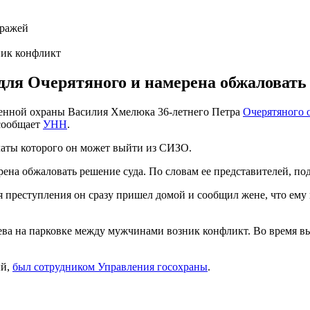
ник конфликт
 для Очерятяного и намерена обжаловать
венной охраны Василия Хмелюка 36-летнего Петра
Очерятяного о
 сообщает
УНН
.
латы которого он может выйти из СИЗО.
ерена обжаловать решение суда. По словам ее представителей, п
 преступления он сразу пришел домой и сообщил жене, что ему 
Киева на парковке между мужчинами возник конфликт. Во время
ый,
был сотрудником Управления госохраны
.