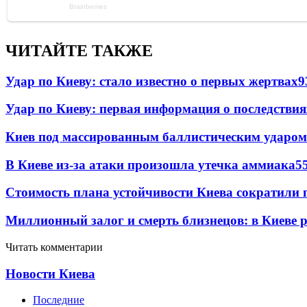
ЧИТАЙТЕ ТАКЖЕ
Удар по Киеву: стало известно о первых жертвах
9
Удар по Киеву: первая информация о последствия
Киев под массированным баллистическим ударом
В Киеве из-за атаки произошла утечка аммиака
5
Стоимость плана устойчивости Киева сократили 
Миллионный залог и смерть близнецов: в Киеве 
Читать комментарии
Новости Киева
Последние