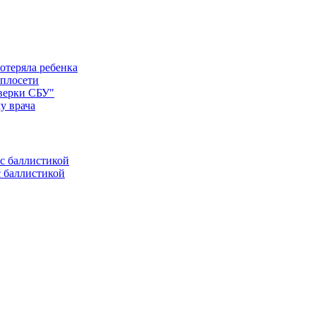
отеряла ребенка
еплосети
оверки СБУ"
у врача
с баллистикой