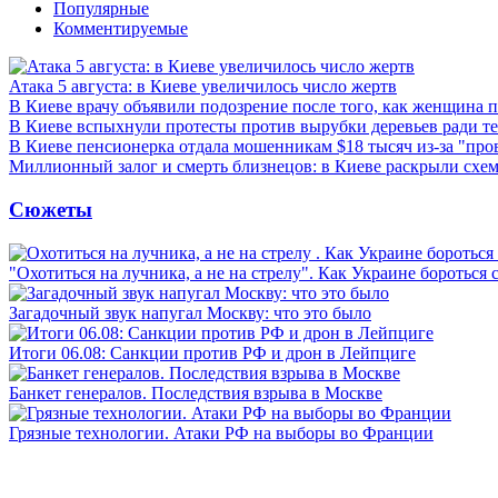
Популярные
Комментируемые
Атака 5 августа: в Киеве увеличилось число жертв
В Киеве врачу объявили подозрение после того, как женщина п
В Киеве вспыхнули протесты против вырубки деревьев ради т
В Киеве пенсионерка отдала мошенникам $18 тысяч из-за "пр
Миллионный залог и смерть близнецов: в Киеве раскрыли схем
Сюжеты
"Охотиться на лучника, а не на стрелу". Как Украине бороться 
Загадочный звук напугал Москву: что это было
Итоги 06.08: Санкции против РФ и дрон в Лейпциге
Банкет генералов. Последствия взрыва в Москве
Грязные технологии. Атаки РФ на выборы во Франции