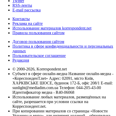
Twitter
RSS-ленты
E-mail рассылка
Контакты
Реклама на сайте
Использование материалов korrespondent.net
Правила пользования сайтом
Договор пользования сайтом
Политика в сфере конфиденциальности и персональных
данных
Пользовательское соглашение
Редакция
© 2000-2026, Korrespondent.net
Субъект в сфере онлайн-медиа Название онлайн-медиа -
«КореспонденТ.net» Адрес: 02091, місто Київ,
ХАРКІВСЬКЕ ШОСЕ, будинок 172-Б, офіс 208/1 E-mail:
sunlight@mediadim.com.ua
Телефон: 044-205-43-00
Идентификатор медиа - R40-06068
Использование любых материалов, размещённых на
сайте, разрешается при условии ссылки на
Корреспондент.net.
При копировании материалов со страницы «Новости
Украины и мира», для интернет-изданий – обязательна