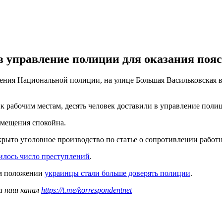
 управление полиции для оказания пояс
ния Национальной полиции, на улице Большая Васильковская в К
 рабочим местам, десять человек доставили в управление полици
омещения спокойна.
ыто уголовное производство по статье о сопротивлении работ
илось число преступлений
.
ом положении
украинцы стали больше доверять полиции
.
а наш канал
https://t.me/korrespondentnet