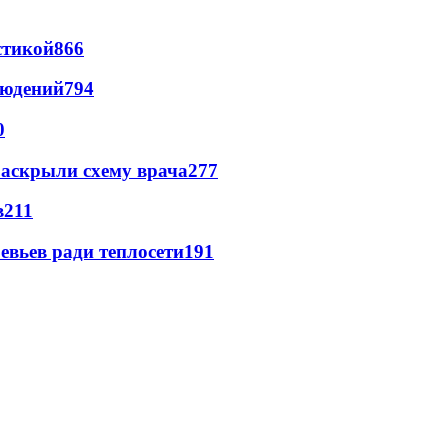
стикой
866
людений
794
0
раскрыли схему врача
277
в
211
евьев ради теплосети
191