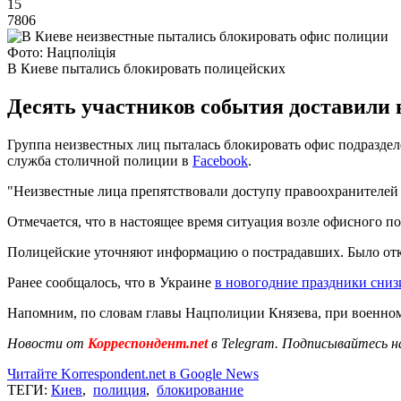
15
7806
Фото: Нацполіція
В Киеве пытались блокировать полицейских
Десять участников события доставили в
Группа неизвестных лиц пыталась блокировать офис подразделе
служба столичной полиции в
Facebook
.
"Неизвестные лица препятствовали доступу правоохранителей к
Отмечается, что в настоящее время ситуация возле офисного п
Полицейские уточняют информацию о пострадавших. Было откр
Ранее сообщалось, что в Украине
в новогодние праздники сниз
Напомним, по словам главы Нацполиции Князева, при военн
Новости от
Корреспондент.net
в Telegram. Подписывайтесь н
Читайте Korrespondent.net в Google News
ТЕГИ:
Киев
,
полиция
,
блокирование