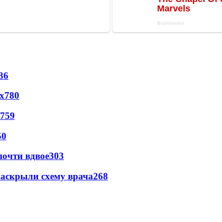
36
х
780
759
50
почти вдвое
303
раскрыли схему врача
268