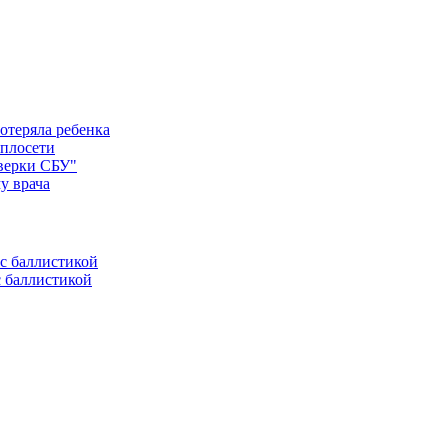
отеряла ребенка
еплосети
оверки СБУ"
у врача
с баллистикой