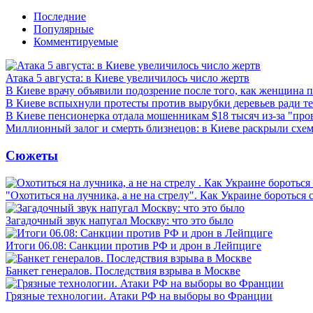
Последние
Популярные
Комментируемые
Атака 5 августа: в Киеве увеличилось число жертв
В Киеве врачу объявили подозрение после того, как женщина п
В Киеве вспыхнули протесты против вырубки деревьев ради т
В Киеве пенсионерка отдала мошенникам $18 тысяч из-за "пр
Миллионный залог и смерть близнецов: в Киеве раскрыли схем
Сюжеты
"Охотиться на лучника, а не на стрелу". Как Украине бороться 
Загадочный звук напугал Москву: что это было
Итоги 06.08: Санкции против РФ и дрон в Лейпциге
Банкет генералов. Последствия взрыва в Москве
Грязные технологии. Атаки РФ на выборы во Франции