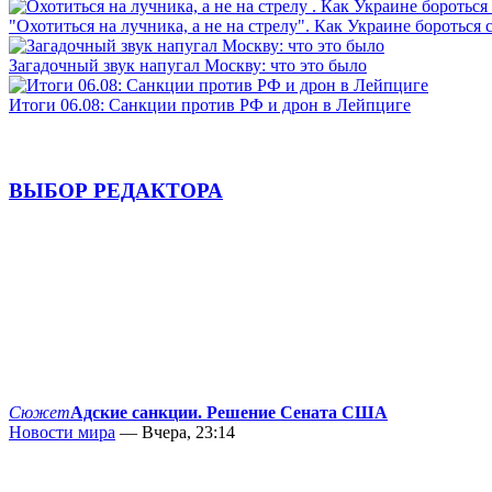
"Охотиться на лучника, а не на стрелу". Как Украине бороться 
Загадочный звук напугал Москву: что это было
Итоги 06.08: Санкции против РФ и дрон в Лейпциге
ВЫБОР РЕДАКТОРА
Сюжет
Адские санкции. Решение Сената США
Новости мира
— Вчера, 23:14