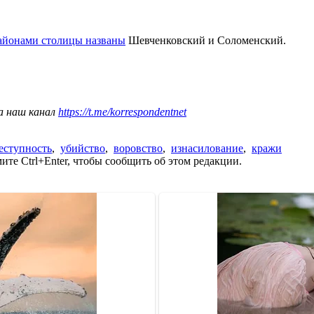
айонами столицы названы
Шевченковский и Соломенский.
а наш канал
https://t.me/korrespondentnet
еступность
,
убийство
,
воровство
,
изнасилование
,
кражи
те Ctrl+Enter, чтобы сообщить об этом редакции.