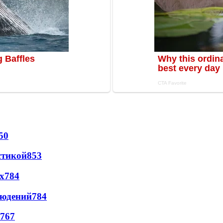
50
стикой
853
х
784
людений
784
767