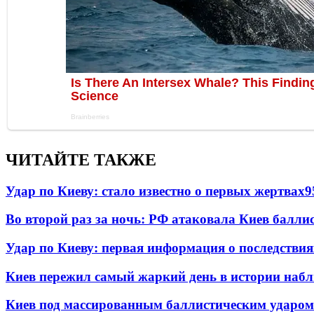
ЧИТАЙТЕ ТАКЖЕ
Удар по Киеву: стало известно о первых жертвах
9
Во второй раз за ночь: РФ атаковала Киев балли
Удар по Киеву: первая информация о последствия
Киев пережил самый жаркий день в истории наб
Киев под массированным баллистическим ударом