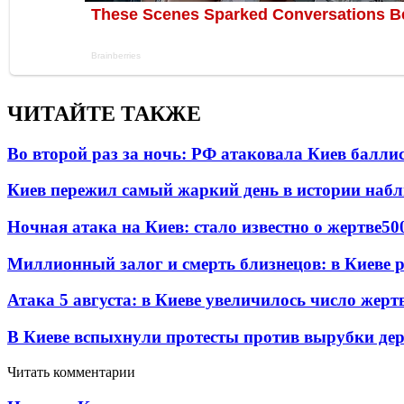
ЧИТАЙТЕ ТАКЖЕ
Во второй раз за ночь: РФ атаковала Киев балли
Киев пережил самый жаркий день в истории наб
Ночная атака на Киев: стало известно о жертве
50
Миллионный залог и смерть близнецов: в Киеве 
Атака 5 августа: в Киеве увеличилось число жерт
В Киеве вспыхнули протесты против вырубки дер
Читать комментарии