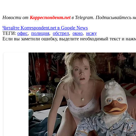
Новости от
Корреспондент.net
в Telegram. Подписывайтесь н
Читайте Korrespondent.net в Google News
ТЕГИ:
офис
,
полиция
,
обстрел
,
окно
,
нсжу
Если вы заметили ошибку, выделите необходимый текст и нажми