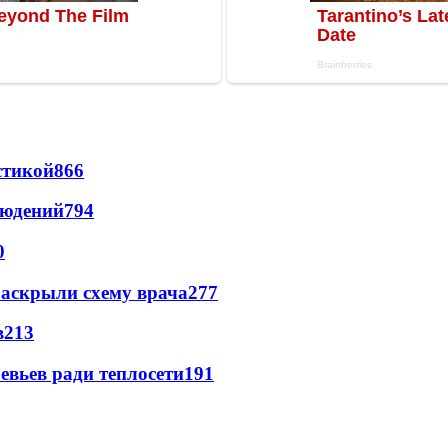
стикой
866
людений
794
0
раскрыли схему врача
277
в
213
евьев ради теплосети
191