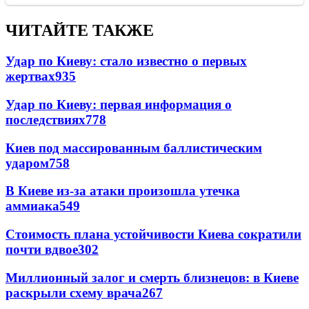
ЧИТАЙТЕ ТАКЖЕ
Удар по Киеву: стало известно о первых
жертвах
935
Удар по Киеву: первая информация о
последствиях
778
Киев под массированным баллистическим
ударом
758
В Киеве из-за атаки произошла утечка
аммиака
549
Стоимость плана устойчивости Киева сократили
почти вдвое
302
Миллионный залог и смерть близнецов: в Киеве
раскрыли схему врача
267