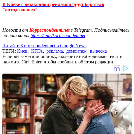
В Киеве с незаконной рекламой будут бороться
"автодозвоном"
Новости от
Корреспондент.net
в Telegram. Подписывайтесь
на наш канал
https://t.me/korrespondentnet
Читайте Korrespondent.net в Google News
ТЕГИ:
Киев
,
КГГА
,
реклама
,
демонтаж
,
вывеска
Если вы заметили ошибку, выделите необходимый текст и
нажмите Ctrl+Enter, чтобы сообщить об этом редакции.