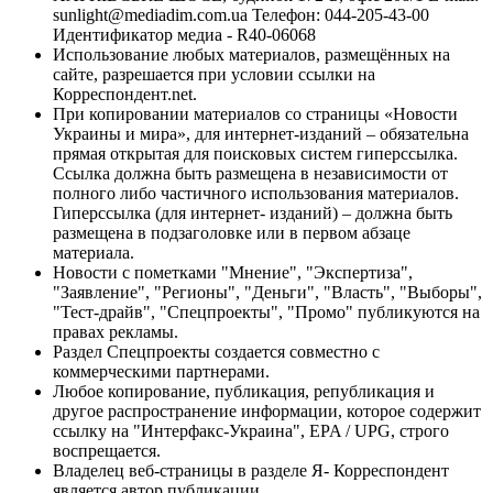
sunlight@mediadim.com.ua
Телефон: 044-205-43-00
Идентификатор медиа - R40-06068
Использование любых материалов, размещённых на
сайте, разрешается при условии ссылки на
Корреспондент.net.
При копировании материалов со страницы «Новости
Украины и мира», для интернет-изданий – обязательна
прямая открытая для поисковых систем гиперссылка.
Ссылка должна быть размещена в независимости от
полного либо частичного использования материалов.
Гиперссылка (для интернет- изданий) – должна быть
размещена в подзаголовке или в первом абзаце
материала.
Новости с пометками "Мнение", "Экспертиза",
"Заявление", "Регионы", "Деньги", "Власть", "Выборы",
"Тест-драйв", "Спецпроекты", "Промо" публикуются на
правах рекламы.
Раздел Спецпроекты создается совместно с
коммерческими партнерами.
Любое копирование, публикация, републикация и
другое распространение информации, которое содержит
ссылку на "Интерфакс-Украина", EPA / UPG, строго
воспрещается.
Владелец веб-страницы в разделе Я- Корреспондент
является автор публикации.