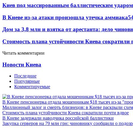
Киев под массированным баллистическим ударом
В Киеве из-за атаки произошла утечка аммиака
5
Дом за 3,8 млн и взятка от арестанта: дело чин
Стоимость плана устойчивости Киева сократили 
Читать комментарии
Новости Киева
Последние
Популярные
Комментируемые
В Киеве пенсионерка отдала мошенникам $18 тысяч из-за "пр
Миллионный залог и смерть близнецов: в Киеве раскрыли схем
Стоимость плана устойчивости Киева сократили почти вдвое
В Киеве задержали наводчика российской баллистики
Закупка серверов на 79 млн грн: чиновнику сообщили о подоз