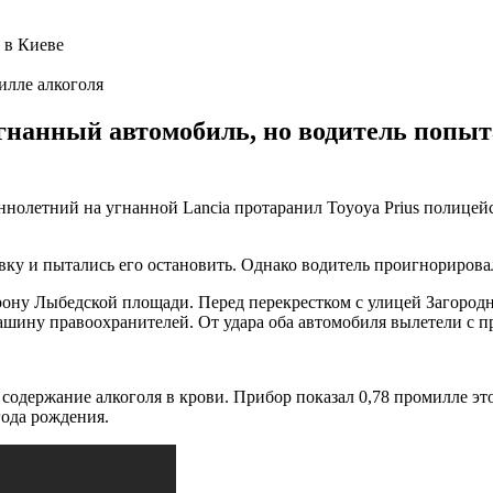
илле алкоголя
нанный автомобиль, но водитель попытал
нолетний на угнанной Lancia протаранил Toyoya Prius полицей
ку и пытались его остановить. Однако водитель проигнорирова
рону Лыбедской площади. Перед перекрестком с улицей Загородн
ашину правоохранителей. От удара оба автомобиля вылетели с п
а содержание алкоголя в крови. Прибор показал 0,78 промилле э
года рождения.