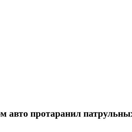
м авто протаранил патрульны