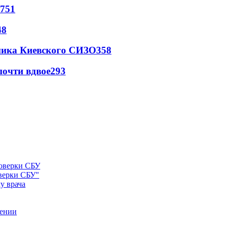
751
48
овника Киевского СИЗО
358
почти вдвое
293
оверки СБУ"
у врача
рении