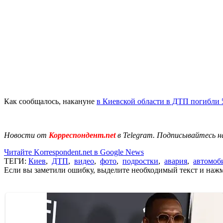
Как сообщалось, накануне
в Киевской области в ДТП погибли 
Новости от
Корреспондент.net
в Telegram. Подписывайтесь н
Читайте Korrespondent.net в Google News
ТЕГИ:
Киев
,
ДТП
,
видео
,
фото
,
подростки
,
авария
,
автомоб
Если вы заметили ошибку, выделите необходимый текст и нажми