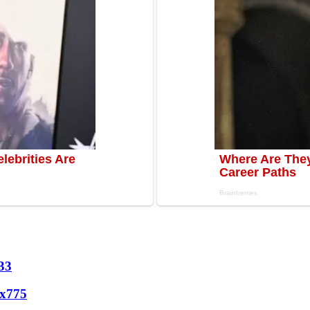
33
х
775