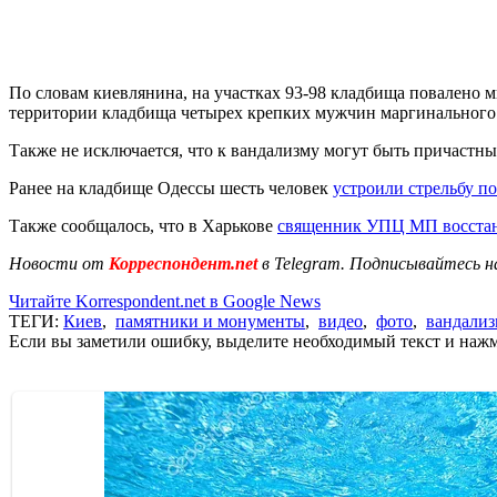
По словам киевлянина, на участках 93-98 кладбища повалено м
территории кладбища четырех крепких мужчин маргинального
Также не исключается, что к вандализму могут быть причастн
Ранее на кладбище Одессы шесть человек
устроили стрельбу п
Также сообщалось, что в Харькове
священник УПЦ МП восста
Новости от
Корреспондент.net
в Telegram. Подписывайтесь н
Читайте Korrespondent.net в Google News
ТЕГИ:
Киев
,
памятники и монументы
,
видео
,
фото
,
вандализ
Если вы заметили ошибку, выделите необходимый текст и нажми