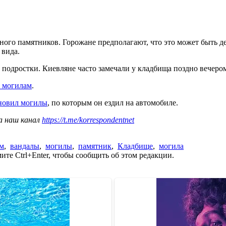
ного памятников. Горожане предполагают, что это может быть д
 вида.
ы подростки. Киевляне часто замечали у кладбища поздно вечер
о могилам
.
новил могилы
, по которым он ездил на автомобиле.
а наш канал
https://t.me/korrespondentnet
м
,
вандалы
,
могилы
,
памятник
,
Кладбище
,
могила
те Ctrl+Enter, чтобы сообщить об этом редакции.