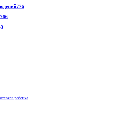
людений
776
766
53
отеряла ребенка