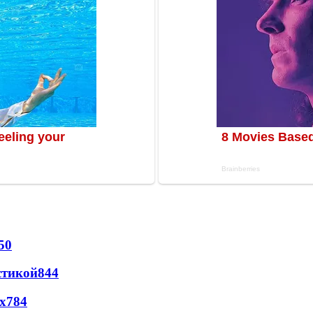
50
стикой
844
х
784