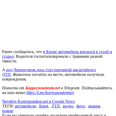
Ранее сообщалось, что
в Киеве автомобиль врезался в столб и
сгорел
. Водителя госпитализировали с травмами разной
тяжести.
А
под Черниговом лось стал причиной масштабного
ДТП
. Животное погибло на месте, автомобили получили
повреждения.
Новости от
Корреспондент.net
в Telegram. Подписывайтесь
на наш канал
https://t.me/korrespondentnet
Читайте Korrespondent.net в Google News
ТЕГИ:
автомобили
,
Киев
,
ДТП
,
видео
,
фото
,
авария
,
пожар
Если вы заметили ошибку, выделите необходимый текст и