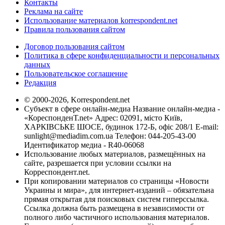
Контакты
Реклама на сайте
Использование материалов korrespondent.net
Правила пользования сайтом
Договор пользования сайтом
Политика в сфере конфиденциальности и персональных
данных
Пользовательское соглашение
Редакция
© 2000-2026, Korrespondent.net
Субъект в сфере онлайн-медиа Название онлайн-медиа -
«КореспонденТ.net» Адрес: 02091, місто Київ,
ХАРКІВСЬКЕ ШОСЕ, будинок 172-Б, офіс 208/1 E-mail:
sunlight@mediadim.com.ua
Телефон: 044-205-43-00
Идентификатор медиа - R40-06068
Использование любых материалов, размещённых на
сайте, разрешается при условии ссылки на
Корреспондент.net.
При копировании материалов со страницы «Новости
Украины и мира», для интернет-изданий – обязательна
прямая открытая для поисковых систем гиперссылка.
Ссылка должна быть размещена в независимости от
полного либо частичного использования материалов.