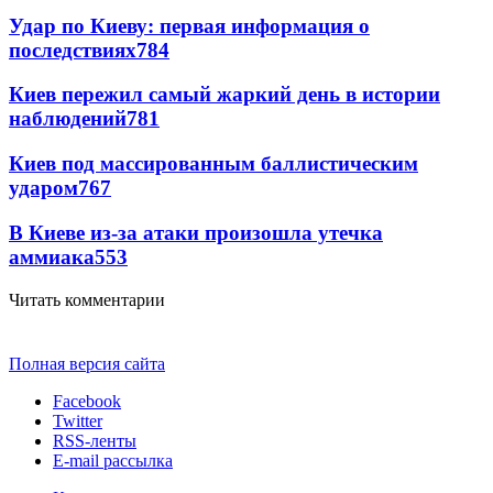
Удар по Киеву: первая информация о
последствиях
784
Киев пережил самый жаркий день в истории
наблюдений
781
Киев под массированным баллистическим
ударом
767
В Киеве из-за атаки произошла утечка
аммиака
553
Читать комментарии
Полная версия сайта
Facebook
Twitter
RSS-ленты
E-mail рассылка