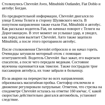
Столкнулись Chevrolet Aveo, Mitsubishi Outlander, Fiat Doblo и
автобус Богдан.
По предварительной информации, Chevrolet двигался по
улице Елены Телиги в сторону Шулявского моста. В
попутном направлении также ехали Fiat, Mitsubishi и автобус.
Как рассказал водитель Fiat, он начинал поворот с Телиги на
Дорогожицкую. В этот момент он услышал удар, и увидел,
как перед ним вылетает Chevrolet. Авто также зацепило
Mitsubishi, а после этого протаранило автобус.
После столкновения Chevrolet отбросило и он начал гореть.
Очевидцы затушили моторный отсек с помощью
огнетушителей. Водитель Chevrolet был зажат, его вырезали
спасатели, а после чего передали медикам. Состояние
мужчины оценивается как тяжелое. Также пострадали трое
пассажиров автобуса, их тоже забрали в больницу.
Из-за аварии на перекрестке во всех направлениях
образовалась масштабная пробка. Светофор отключили и
движение регулировали патрульные. Отметим, что стрелка на
спидометре Chevrolet осталась на отметке 160 км/час. С какой
скоростью действительно двигался автомобиль, установит
следствие.