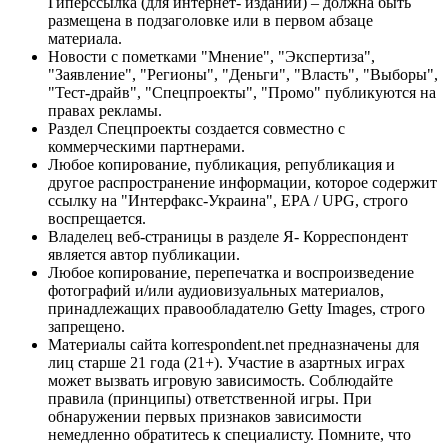
Гиперссылка (для интернет- изданий) – должна быть
размещена в подзаголовке или в первом абзаце
материала.
Новости с пометками "Мнение", "Экспертиза",
"Заявление", "Регионы", "Деньги", "Власть", "Выборы",
"Тест-драйв", "Спецпроекты", "Промо" публикуются на
правах рекламы.
Раздел Спецпроекты создается совместно с
коммерческими партнерами.
Любое копирование, публикация, републикация и
другое распространение информации, которое содержит
ссылку на "Интерфакс-Украина", EPA / UPG, строго
воспрещается.
Владелец веб-страницы в разделе Я- Корреспондент
является автор публикации.
Любое копирование, перепечатка и воспроизведение
фотографий и/или аудиовизуальных материалов,
принадлежащих правообладателю Getty Images, строго
запрещено.
Материалы сайта korrespondent.net предназначены для
лиц старше 21 года (21+). Участие в азартных играх
может вызвать игровую зависимость. Соблюдайте
правила (принципы) ответственной игры. При
обнаружении первых признаков зависимости
немедленно обратитесь к специалисту. Помните, что