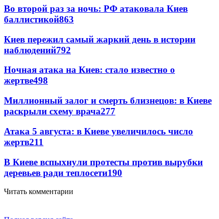
Во второй раз за ночь: РФ атаковала Киев
баллистикой
863
Киев пережил самый жаркий день в истории
наблюдений
792
Ночная атака на Киев: стало известно о
жертве
498
Миллионный залог и смерть близнецов: в Киеве
раскрыли схему врача
277
Атака 5 августа: в Киеве увеличилось число
жертв
211
В Киеве вспыхнули протесты против вырубки
деревьев ради теплосети
190
Читать комментарии