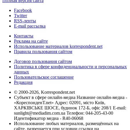
Полная версия сайта
Facebook
Twitter
RSS-ленты
E-mail рассылка
Контакты
Реклама на сайте
Использование материалов korrespondent.net
Правила пользования сайтом
Договор пользования сайтом
Политика в сфере конфиденциальности и персональных
данных
Пользовательское соглашение
Редакция
© 2000-2026, Korrespondent.net
Субъект в сфере онлайн-медиа Название онлайн-медиа -
«КореспонденТ.net» Адрес: 02091, місто Київ,
ХАРКІВСЬКЕ ШОСЕ, будинок 172-Б, офіс 208/1 E-mail:
sunlight@mediadim.com.ua
Телефон: 044-205-43-00
Идентификатор медиа - R40-06068
Использование любых материалов, размещённых на
сайте, разрешается при условии ссылки на