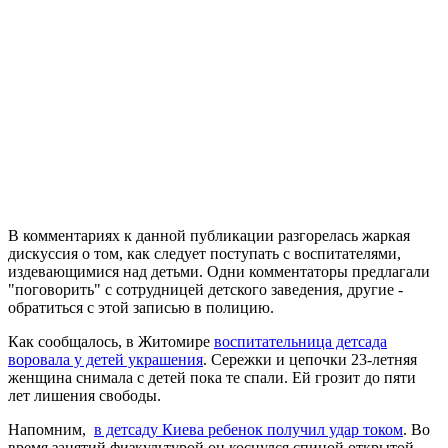
В комментариях к данной публикации разгорелась жаркая
дискуссия о том, как следует поступать с воспитателями,
издевающимися над детьми. Одни комментаторы предлагали
"поговорить" с сотрудницей детского заведения, другие -
обратиться с этой записью в полицию.
Как сообщалось, в Житомире
воспитательница детсада
воровала у детей украшения
. Сережки и цепочки 23-летняя
женщина снимала с детей пока те спали. Ей грозит до пяти
лет лишения свободы.
Напомним,
в детсаду Киева ребенок получил удар током
. Во
время занятий физкультурой он коснулся спиной открытой