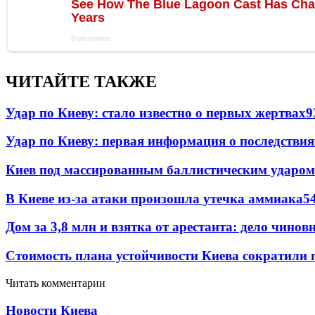
ЧИТАЙТЕ ТАКЖЕ
Удар по Киеву: стало известно о первых жертвах
9
Удар по Киеву: первая информация о последствия
Киев под массированным баллистическим ударом
В Киеве из-за атаки произошла утечка аммиака
5
Дом за 3,8 млн и взятка от арестанта: дело чин
Стоимость плана устойчивости Киева сократили 
Читать комментарии
Новости Киева