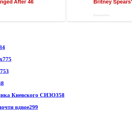
34
х
775
753
48
овника Киевского СИЗО
358
почти вдвое
299