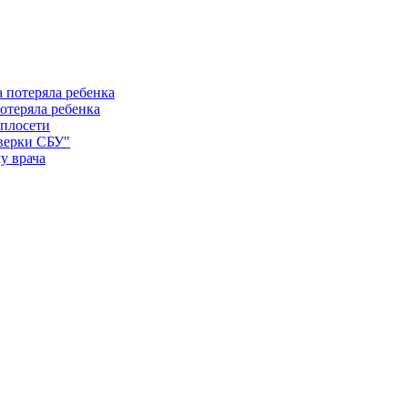
отеряла ребенка
еплосети
оверки СБУ"
у врача