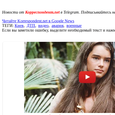
Новости от
Корреспондент.net
в Telegram. Подписывайтесь н
Читайте Korrespondent.net в Google News
ТЕГИ:
Киев
,
ДТП
,
видео
,
авария
,
военные
Если вы заметили ошибку, выделите необходимый текст и нажми