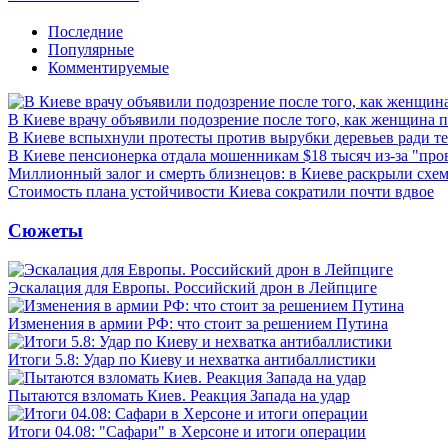
Последние
Популярные
Комментируемые
В Киеве врачу объявили подозрение после того, как женщина п
В Киеве вспыхнули протесты против вырубки деревьев ради т
В Киеве пенсионерка отдала мошенникам $18 тысяч из-за "пр
Миллионный залог и смерть близнецов: в Киеве раскрыли схем
Стоимость плана устойчивости Киева сократили почти вдвое
Сюжеты
Эскалация для Европы. Российский дрон в Лейпциге
Изменения в армии РФ: что стоит за решением Путина
Итоги 5.8: Удар по Киеву и нехватка антибаллистики
Пытаются взломать Киев. Реакция Запада на удар
Итоги 04.08: "Сафари" в Херсоне и итоги операции