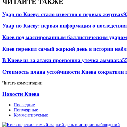
ЧИТАЙТЕ ТАКЖЕ
Удар по Киеву: стало известно о первых жертвах
9
Удар по Киеву: первая информация о последствия
Киев под массированным баллистическим ударом
Киев пережил самый жаркий день в истории наб
В Киеве из-за атаки произошла утечка аммиака
5
Стоимость плана устойчивости Киева сократили 
Читать комментарии
Новости Киева
Последние
Популярные
Комментируемые