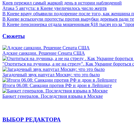
Киев пережил самый жаркий день в истории наблюдений
Атака 5 августа: в Киеве увеличилось число жертв
В Киеве врачу объявили подозрение после того, как женщина п
В Киеве вспыхнули протесты против вырубки деревьев ради т
В Киеве пенсионерка отдала мошенникам $18 тысяч из-за "пр
Сюжеты
Адские санкции. Решение Сената США
"Охотиться на лучника, а не на стрелу". Как Украине бороться 
Загадочный звук напугал Москву: что это было
Итоги 06.08: Санкции против РФ и дрон в Лейпциге
Банкет генералов. Последствия взрыва в Москве
ВЫБОР РЕДАКТОРА