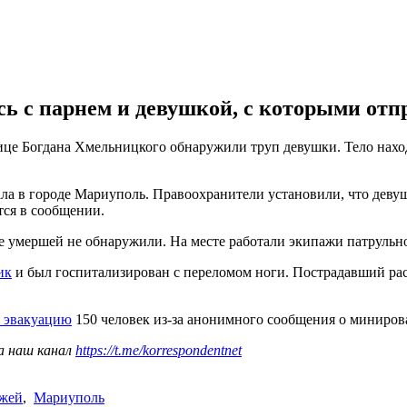
 с парнем и девушкой, с которыми отпра
 улице Богдана Хмельницкого обнаружили труп девушки. Тело нах
а в городе Мариуполь. Правоохранители установили, что девуш
тся в сообщении.
ле умершей не обнаружили. На месте работали экипажи патруль
ик
и был госпитализирован с переломом ноги. Пострадавший расс
и эвакуацию
150 человек из-за анонимного сообщения о миниров
а наш канал
https://t.me/korrespondentnet
жей
,
Мариуполь