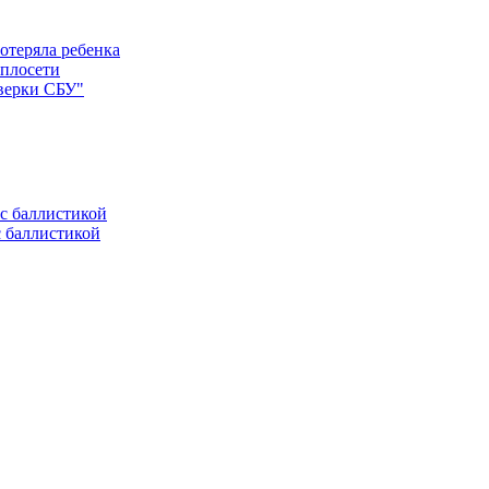
отеряла ребенка
еплосети
оверки СБУ"
с баллистикой