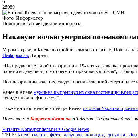
6
25989
Фото: Информатор
Полиция выясняет детали инцидента
Накануне ночью умершая познакомилась
Утром в среду в Киеве в одной из комнат отеля City Hotel на
Информатор
3 апреля.
"По предварительной информации, 19-летняя девушка проживал
парнем и девушкой, с которыми отправилась в отель", – говори
По информации издания, следов насильственной смерти на те
Ранее в Киеве
мужчина выпрыгнул из окна гостиницы Крещат
"увидел в окно фашистов".
Также на этой неделе в центре Киева
из отеля Украина провел
Новости от
Корреспондент.net
в Telegram. Подписывайтесь н
Читайте Korrespondent.net в Google News
ТЕГИ:
Киев
,
смерть
,
фото
,
девушки
,
полиция
,
девушка
,
Дид