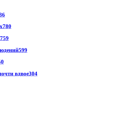
36
х
780
759
людений
599
50
почти вдвое
304