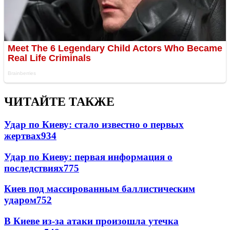
ЧИТАЙТЕ ТАКЖЕ
Удар по Киеву: стало известно о первых
жертвах
934
Удар по Киеву: первая информация о
последствиях
775
Киев под массированным баллистическим
ударом
752
В Киеве из-за атаки произошла утечка