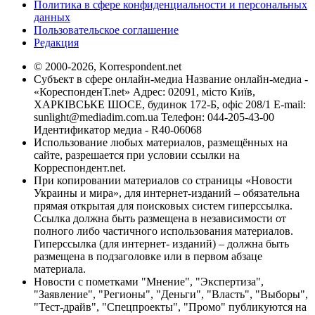
Политика в сфере конфиденциальности и персональных
данных
Пользовательское соглашение
Редакция
© 2000-2026, Korrespondent.net
Субъект в сфере онлайн-медиа Название онлайн-медиа -
«КореспонденТ.net» Адрес: 02091, місто Київ,
ХАРКІВСЬКЕ ШОСЕ, будинок 172-Б, офіс 208/1 E-mail:
sunlight@mediadim.com.ua
Телефон: 044-205-43-00
Идентификатор медиа - R40-06068
Использование любых материалов, размещённых на
сайте, разрешается при условии ссылки на
Корреспондент.net.
При копировании материалов со страницы «Новости
Украины и мира», для интернет-изданий – обязательна
прямая открытая для поисковых систем гиперссылка.
Ссылка должна быть размещена в независимости от
полного либо частичного использования материалов.
Гиперссылка (для интернет- изданий) – должна быть
размещена в подзаголовке или в первом абзаце
материала.
Новости с пометками "Мнение", "Экспертиза",
"Заявление", "Регионы", "Деньги", "Власть", "Выборы",
"Тест-драйв", "Спецпроекты", "Промо" публикуются на