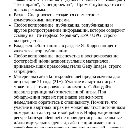
"Тест-драйв", "Спецпроекты", "Промо" публикуются на
правах рекламы.
Раздел Спецпроекты создается совместно с
коммерческими партнерами.
Любое копирование, публикация, републикация и
другое распространение информации, которое содержит
ссылку на "Интерфакс-Украина", EPA / UPG, строго
воспрещается.
Владелец веб-страницы в разделе Я- Корреспондент
является автор публикации.
Любое копирование, перепечатка и воспроизведение
фотографий и/или аудиовизуальных материалов,
принадлежащих правообладателю Getty Images, строго
запрещено.
Материалы сайта korrespondent.net предназначены для
лиц старше 21 года (21+). Участие в азартных играх
может вызвать игровую зависимость. Соблюдайте
правила (принципы) ответственной игры. При
обнаружении первых признаков зависимости
немедленно обратитесь к специалисту. Помните, что
участие в азартных играх не может являться источником
доходов или альтернативой работе. Информационный
ресурс korrespondent.net не проводит игры на реальные
и/или виртуальные деньги, сайт не принимает ни в
какой форме оплату ставок и других платежей, которые