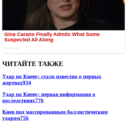
ЧИТАЙТЕ ТАКЖЕ
Удар по Киеву: стало известно о первых
жертвах
934
Удар по Киеву: первая информация о
последствиях
776
Киев под массированным баллистическим
ударом
756