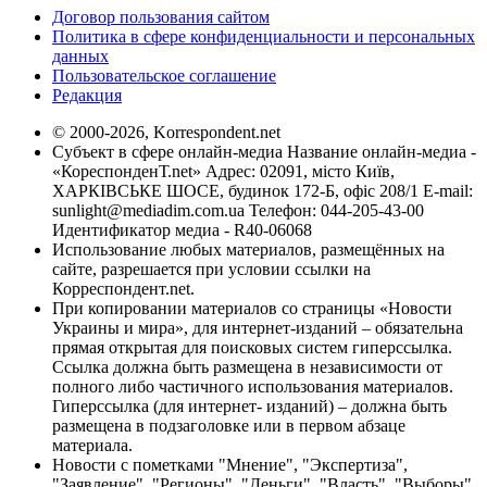
Договор пользования сайтом
Политика в сфере конфиденциальности и персональных
данных
Пользовательское соглашение
Редакция
© 2000-2026, Korrespondent.net
Субъект в сфере онлайн-медиа Название онлайн-медиа -
«КореспонденТ.net» Адрес: 02091, місто Київ,
ХАРКІВСЬКЕ ШОСЕ, будинок 172-Б, офіс 208/1 E-mail:
sunlight@mediadim.com.ua
Телефон: 044-205-43-00
Идентификатор медиа - R40-06068
Использование любых материалов, размещённых на
сайте, разрешается при условии ссылки на
Корреспондент.net.
При копировании материалов со страницы «Новости
Украины и мира», для интернет-изданий – обязательна
прямая открытая для поисковых систем гиперссылка.
Ссылка должна быть размещена в независимости от
полного либо частичного использования материалов.
Гиперссылка (для интернет- изданий) – должна быть
размещена в подзаголовке или в первом абзаце
материала.
Новости с пометками "Мнение", "Экспертиза",
"Заявление", "Регионы", "Деньги", "Власть", "Выборы",