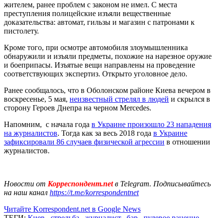
жителем, ранее проблем с законом не имел. С места
преступления полицейские изъяли вещественные
доказательства: автомат, гильзы и магазин с патронами к
пистолету.
Кроме того, при осмотре автомобиля злоумышленника
обнаружили и изъяли предметы, похожие на нарезное оружие
и боеприпасы. Изъятые вещи направлены на проведение
соответствующих экспертиз. Открыто уголовное дело.
Ранее сообщалось, что в Оболонском районе Киева вечером в
воскресенье, 5 мая,
неизвестный стрелял в людей
и скрылся в
сторону Героев Днепра на черном Mercedes.
Напомним, с начала года
в Украине произошло 23 нападения
на журналистов
. Тогда как за весь 2018 года
в Украине
зафиксировали 86 случаев физической агрессии
в отношении
журналистов.
Новости от
Корреспондент.net
в Telegram. Подписывайтесь
на наш канал
https://t.me/korrespondentnet
Читайте Korrespondent.net в Google News
ТЕГИ:
Киев
,
стрельба
,
журналист
,
бар
,
пулевое ранение
,