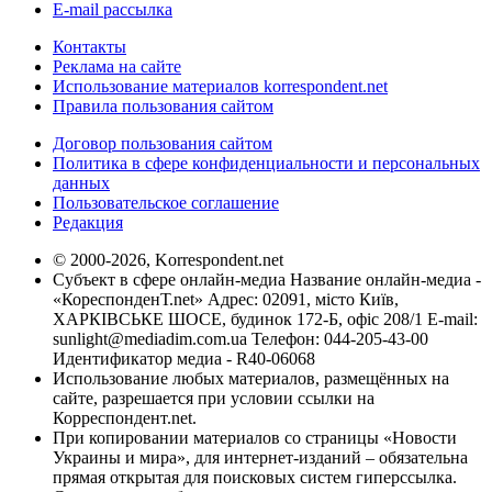
E-mail рассылка
Контакты
Реклама на сайте
Использование материалов korrespondent.net
Правила пользования сайтом
Договор пользования сайтом
Политика в сфере конфиденциальности и персональных
данных
Пользовательское соглашение
Редакция
© 2000-2026, Korrespondent.net
Субъект в сфере онлайн-медиа Название онлайн-медиа -
«КореспонденТ.net» Адрес: 02091, місто Київ,
ХАРКІВСЬКЕ ШОСЕ, будинок 172-Б, офіс 208/1 E-mail:
sunlight@mediadim.com.ua
Телефон: 044-205-43-00
Идентификатор медиа - R40-06068
Использование любых материалов, размещённых на
сайте, разрешается при условии ссылки на
Корреспондент.net.
При копировании материалов со страницы «Новости
Украины и мира», для интернет-изданий – обязательна
прямая открытая для поисковых систем гиперссылка.