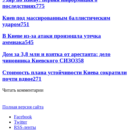
последствиях
775
Киев под массированным баллистическим
ударом
751
В Киеве из-за атаки произошла утечка
аммиака
545
Дом за 3,8 млн и взятка от арестанта: дело
чиновника Киевского СИЗО
358
Стоимость плана устойчивости Киева сократили
почти вдвое
271
Читать комментарии
Полная версия сайта
Facebook
Twitter
RSS-ленты