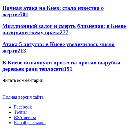
Ночная атака на Киев: стало известно о
жертве
501
Миллионный залог и смерть близнецов: в Киеве
раскрыли схему врача
277
Атака 5 августа: в Киеве увеличилось число
жертв
213
В Киеве вспыхнули протесты против вырубки
деревьев ради теплосети
191
Читать комментарии
Полная версия сайта
Facebook
Twitter
RSS-ленты
E-mail рассылка