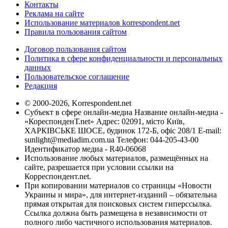
Контакты
Реклама на сайте
Использование материалов korrespondent.net
Правила пользования сайтом
Договор пользования сайтом
Политика в сфере конфиденциальности и персональных
данных
Пользовательское соглашение
Редакция
© 2000-2026, Korrespondent.net
Субъект в сфере онлайн-медиа Название онлайн-медиа -
«КореспонденТ.net» Адрес: 02091, місто Київ,
ХАРКІВСЬКЕ ШОСЕ, будинок 172-Б, офіс 208/1 E-mail:
sunlight@mediadim.com.ua
Телефон: 044-205-43-00
Идентификатор медиа - R40-06068
Использование любых материалов, размещённых на
сайте, разрешается при условии ссылки на
Корреспондент.net.
При копировании материалов со страницы «Новости
Украины и мира», для интернет-изданий – обязательна
прямая открытая для поисковых систем гиперссылка.
Ссылка должна быть размещена в независимости от
полного либо частичного использования материалов.