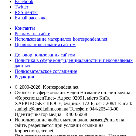
Facebook
Twitter
RSS-ленты
E-mail рассылка
Контакты
Реклама на сайте
Использование материалов korrespondent.net
Правила пользования сайтом
Договор пользования сайтом
Политика в сфере конфиденциальности и персональных
данных
Пользовательское соглашение
Редакция
© 2000-2026, Korrespondent.net
Субъект в сфере онлайн-медиа Название онлайн-медиа -
«КореспонденТ.net» Адрес: 02091, місто Київ,
ХАРКІВСЬКЕ ШОСЕ, будинок 172-Б, офіс 208/1 E-mail:
sunlight@mediadim.com.ua
Телефон: 044-205-43-00
Идентификатор медиа - R40-06068
Использование любых материалов, размещённых на
сайте, разрешается при условии ссылки на
Корреспондент.net.