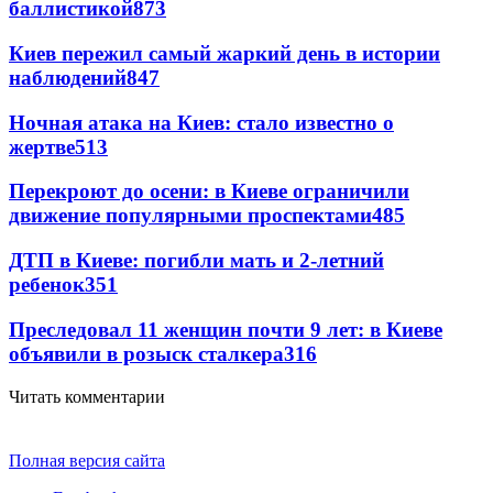
баллистикой
873
Киев пережил самый жаркий день в истории
наблюдений
847
Ночная атака на Киев: стало известно о
жертве
513
Перекроют до осени: в Киеве ограничили
движение популярными проспектами
485
ДТП в Киеве: погибли мать и 2-летний
ребенок
351
Преследовал 11 женщин почти 9 лет: в Киеве
объявили в розыск сталкера
316
Читать комментарии
Полная версия сайта