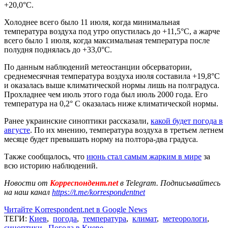
+20,0°С.
Холоднее всего было 11 июля, когда минимальная
температура воздуха под утро опустилась до +11,5°С, а жарче
всего было 1 июля, когда максимальная температура после
полудня поднялась до +33,0°С.
По данным наблюдений метеостанции обсерватории,
среднемесячная температура воздуха июля составила +19,8°С
и оказалась выше климатической нормы лишь на полградуса.
Прохладнее чем июль этого года был июль 2000 года. Его
температура на 0,2° С оказалась ниже климатической нормы.
Ранее украинские синоптики рассказали,
какой будет погода в
августе
. По их мнению, температура воздуха в третьем летнем
месяце будет превышать норму на полтора-два градуса.
Также сообщалось, что
июнь стал самым жарким в мире
за
всю историю наблюдений.
Новости от
Корреспондент.net
в Telegram. Подписывайтесь
на наш канал
https://t.me/korrespondentnet
Читайте Korrespondent.net в Google News
ТЕГИ:
Киев
,
погода
,
температура
,
климат
,
метеорологи
,
синоптики
,
Погода в Киеве