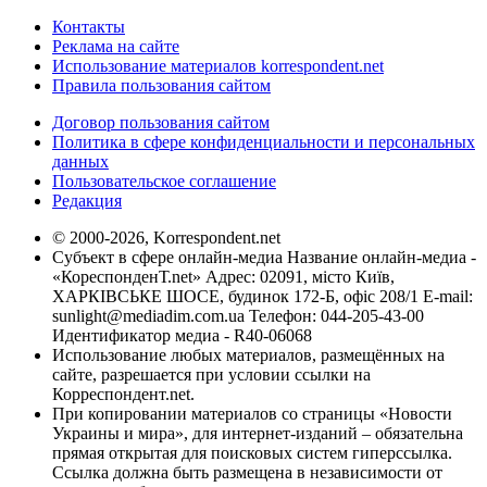
Контакты
Реклама на сайте
Использование материалов korrespondent.net
Правила пользования сайтом
Договор пользования сайтом
Политика в сфере конфиденциальности и персональных
данных
Пользовательское соглашение
Редакция
© 2000-2026, Korrespondent.net
Субъект в сфере онлайн-медиа Название онлайн-медиа -
«КореспонденТ.net» Адрес: 02091, місто Київ,
ХАРКІВСЬКЕ ШОСЕ, будинок 172-Б, офіс 208/1 E-mail:
sunlight@mediadim.com.ua
Телефон: 044-205-43-00
Идентификатор медиа - R40-06068
Использование любых материалов, размещённых на
сайте, разрешается при условии ссылки на
Корреспондент.net.
При копировании материалов со страницы «Новости
Украины и мира», для интернет-изданий – обязательна
прямая открытая для поисковых систем гиперссылка.
Ссылка должна быть размещена в независимости от