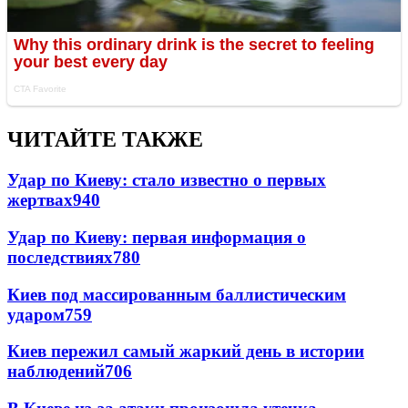
ЧИТАЙТЕ ТАКЖЕ
Удар по Киеву: стало известно о первых
жертвах
940
Удар по Киеву: первая информация о
последствиях
780
Киев под массированным баллистическим
ударом
759
Киев пережил самый жаркий день в истории
наблюдений
706