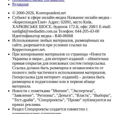
Редакция
© 2000-2026, Korrespondent.net
Субъект в сфере онлайн-медиа Название онлайн-медиа -
«КореспонденТ.net» Адрес: 02091, місто Київ,
ХАРКІВСЬКЕ ШОСЕ, будинок 172-Б, офіс 208/1 E-mail:
sunlight@mediadim.com.ua
Телефон: 044-205-43-00
Идентификатор медиа - R40-06068
Использование любых материалов, размещённых на
сайте, разрешается при условии ссылки на
Корреспондент.net.
При копировании материалов со страницы «Новости
Украины и мира», для интернет-изданий – обязательна
прямая открытая для поисковых систем гиперссылка.
Ссылка должна быть размещена в независимости от
полного либо частичного использования материалов.
Гиперссылка (для интернет- изданий) – должна быть
размещена в подзаголовке или в первом абзаце
материала.
Новости с пометками "Мнение", "Экспертиза",
"Заявление", "Регионы", "Деньги", "Власть", "Выборы",
"Тест-драйв", "Спецпроекты", "Промо" публикуются на
правах рекламы.
Раздел Спецпроекты создается совместно с
коммерческими партнерами.