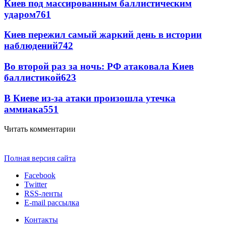
Киев под массированным баллистическим
ударом
761
Киев пережил самый жаркий день в истории
наблюдений
742
Во второй раз за ночь: РФ атаковала Киев
баллистикой
623
В Киеве из-за атаки произошла утечка
аммиака
551
Читать комментарии
Полная версия сайта
Facebook
Twitter
RSS-ленты
E-mail рассылка
Контакты