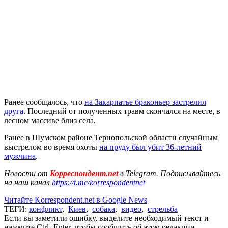
Ранее сообщалось, что
на Закарпатье браконьер застрелил
друга
. Последний от полученных травм скончался на месте, в
лесном массиве близ села.
Ранее в Шумском районе Тернопольской области случайным
выстрелом во время охоты
на пруду был убит 36-летний
мужчина
.
Новости от
Корреспондент.net
в Telegram. Подписывайтесь
на наш канал
https://t.me/korrespondentnet
Читайте Korrespondent.net в Google News
ТЕГИ:
конфликт
,
Киев
,
собака
,
видео
,
стрельба
Если вы заметили ошибку, выделите необходимый текст и
нажмите Ctrl+Enter, чтобы сообщить об этом редакции.