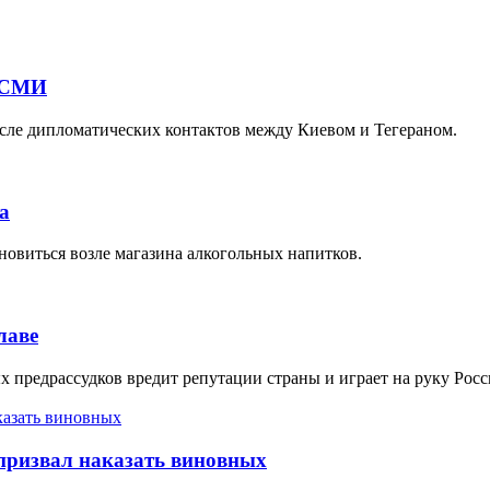
- СМИ
сле дипломатических контактов между Киевом и Тегераном.
а
ановиться возле магазина алкогольных напитков.
лаве
предрассудков вредит репутации страны и играет на руку Росси
 призвал наказать виновных