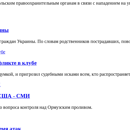
ольским правоохранительным органам в связи с нападением на у
ины
граждан Украины. По словам родственников пострадавших, пово
фликте в клубе
выдумкой, и пригрозил судебными исками всем, кто распростран
о США - СМИ
о вопроса контроля над Ормузским проливом.
емя атак