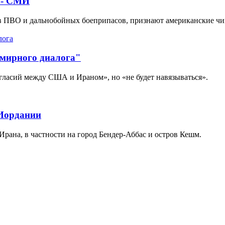
 - СМИ
в ПВО и дальнобойных боеприпасов, признают американские ч
 мирного диалога"
гласий между США и Ираном», но «не будет навязываться».
 Иордании
рана, в частности на город Бендер-Аббас и остров Кешм.