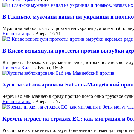
В Гданьске мужчина напал на украинца и поляко
Мужчина набросился с угрозами на украинца, а затем избил дв
Новости мира
- Вчера, 16:51
В Киеве вспыхнули протесты против вырубки дер
В парке на Теремках вырубают деревья, в том числе вековые ду
Новости Киева
- Вчера, 16:36
Хуситы заблокировали Баб-эль-Мандебский прол
Через Баб-эль-Мандеб в среду прошло всего одно грузовое судно
Новости мира
- Вчера, 12:57
Кремль играет на страхах ЕС: как миграция и бо
Россия все активнее использует болезненные темы для европе