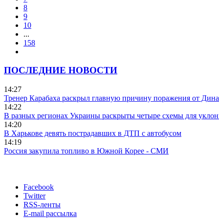
8
9
10
...
158
ПОСЛЕДНИЕ НОВОСТИ
14:27
Тренер Карабаха раскрыл главную причину поражения от Дин
14:22
В разных регионах Украины раскрыты четыре схемы для уклон
14:20
В Харькове девять пострадавших в ДТП с автобусом
14:19
Россия закупила топливо в Южной Корее - СМИ
Facebook
Twitter
RSS-ленты
E-mail рассылка