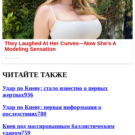
ЧИТАЙТЕ ТАКЖЕ
Удар по Киеву: стало известно о первых
жертвах
936
Удар по Киеву: первая информация о
последствиях
780
Киев под массированным баллистическим
ударом
759