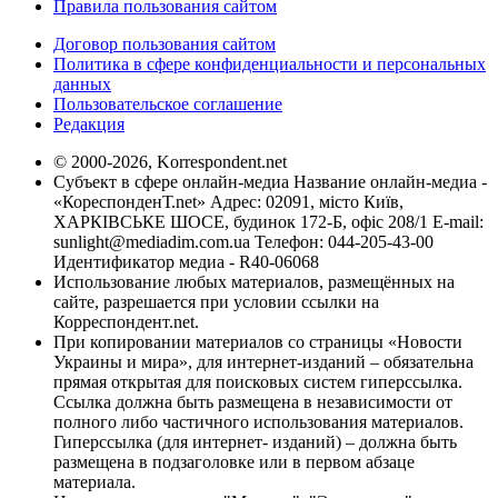
Правила пользования сайтом
Договор пользования сайтом
Политика в сфере конфиденциальности и персональных
данных
Пользовательское соглашение
Редакция
© 2000-2026, Korrespondent.net
Субъект в сфере онлайн-медиа Название онлайн-медиа -
«КореспонденТ.net» Адрес: 02091, місто Київ,
ХАРКІВСЬКЕ ШОСЕ, будинок 172-Б, офіс 208/1 E-mail:
sunlight@mediadim.com.ua
Телефон: 044-205-43-00
Идентификатор медиа - R40-06068
Использование любых материалов, размещённых на
сайте, разрешается при условии ссылки на
Корреспондент.net.
При копировании материалов со страницы «Новости
Украины и мира», для интернет-изданий – обязательна
прямая открытая для поисковых систем гиперссылка.
Ссылка должна быть размещена в независимости от
полного либо частичного использования материалов.
Гиперссылка (для интернет- изданий) – должна быть
размещена в подзаголовке или в первом абзаце
материала.