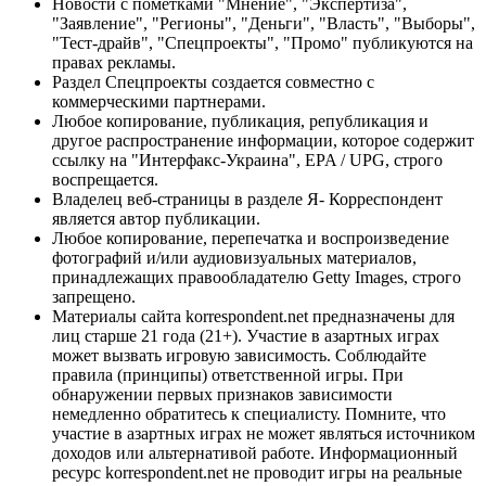
Новости с пометками "Мнение", "Экспертиза",
"Заявление", "Регионы", "Деньги", "Власть", "Выборы",
"Тест-драйв", "Спецпроекты", "Промо" публикуются на
правах рекламы.
Раздел Спецпроекты создается совместно с
коммерческими партнерами.
Любое копирование, публикация, републикация и
другое распространение информации, которое содержит
ссылку на "Интерфакс-Украина", EPA / UPG, строго
воспрещается.
Владелец веб-страницы в разделе Я- Корреспондент
является автор публикации.
Любое копирование, перепечатка и воспроизведение
фотографий и/или аудиовизуальных материалов,
принадлежащих правообладателю Getty Images, строго
запрещено.
Материалы сайта korrespondent.net предназначены для
лиц старше 21 года (21+). Участие в азартных играх
может вызвать игровую зависимость. Соблюдайте
правила (принципы) ответственной игры. При
обнаружении первых признаков зависимости
немедленно обратитесь к специалисту. Помните, что
участие в азартных играх не может являться источником
доходов или альтернативой работе. Информационный
ресурс korrespondent.net не проводит игры на реальные