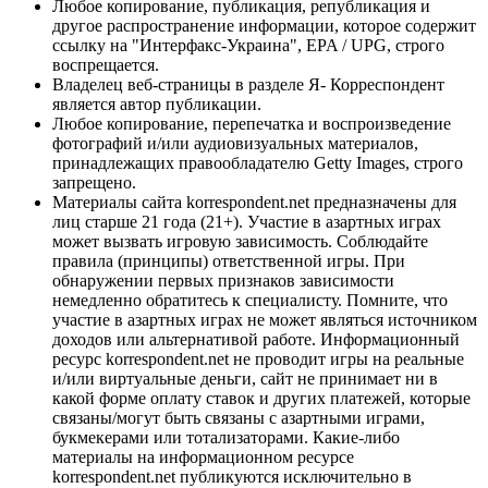
Любое копирование, публикация, републикация и
другое распространение информации, которое содержит
ссылку на "Интерфакс-Украина", EPA / UPG, строго
воспрещается.
Владелец веб-страницы в разделе Я- Корреспондент
является автор публикации.
Любое копирование, перепечатка и воспроизведение
фотографий и/или аудиовизуальных материалов,
принадлежащих правообладателю Getty Images, строго
запрещено.
Материалы сайта korrespondent.net предназначены для
лиц старше 21 года (21+). Участие в азартных играх
может вызвать игровую зависимость. Соблюдайте
правила (принципы) ответственной игры. При
обнаружении первых признаков зависимости
немедленно обратитесь к специалисту. Помните, что
участие в азартных играх не может являться источником
доходов или альтернативой работе. Информационный
ресурс korrespondent.net не проводит игры на реальные
и/или виртуальные деньги, сайт не принимает ни в
какой форме оплату ставок и других платежей, которые
связаны/могут быть связаны с азартными играми,
букмекерами или тотализаторами. Какие-либо
материалы на информационном ресурсе
korrespondent.net публикуются исключительно в