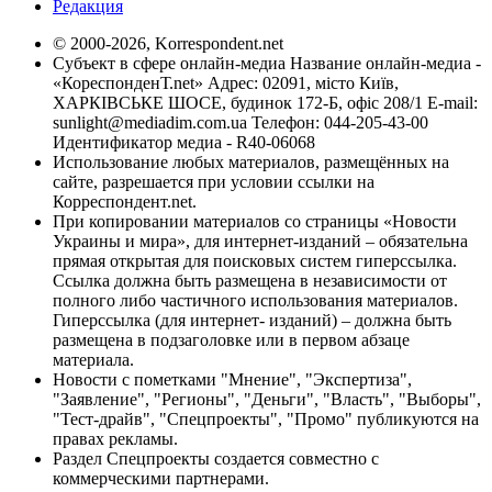
Редакция
© 2000-2026, Korrespondent.net
Субъект в сфере онлайн-медиа Название онлайн-медиа -
«КореспонденТ.net» Адрес: 02091, місто Київ,
ХАРКІВСЬКЕ ШОСЕ, будинок 172-Б, офіс 208/1 E-mail:
sunlight@mediadim.com.ua
Телефон: 044-205-43-00
Идентификатор медиа - R40-06068
Использование любых материалов, размещённых на
сайте, разрешается при условии ссылки на
Корреспондент.net.
При копировании материалов со страницы «Новости
Украины и мира», для интернет-изданий – обязательна
прямая открытая для поисковых систем гиперссылка.
Ссылка должна быть размещена в независимости от
полного либо частичного использования материалов.
Гиперссылка (для интернет- изданий) – должна быть
размещена в подзаголовке или в первом абзаце
материала.
Новости с пометками "Мнение", "Экспертиза",
"Заявление", "Регионы", "Деньги", "Власть", "Выборы",
"Тест-драйв", "Спецпроекты", "Промо" публикуются на
правах рекламы.
Раздел Спецпроекты создается совместно с
коммерческими партнерами.