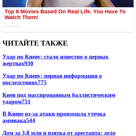
ЧИТАЙТЕ ТАКЖЕ
Удар по Киеву: стало известно о первых
жертвах
930
Удар по Киеву: первая информация о
последствиях
775
Киев под массированным баллистическим
ударом
751
В Киеве из-за атаки произошла утечка
аммиака
544
Дом за 3,8 млн и взятка от арестанта: дело