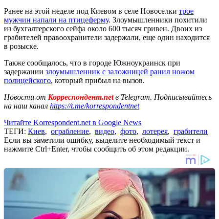
Ранее на этой неделе под Киевом в селе Новоселки
трое
мужчин напали на птицеферму
. Злоумышленники похитили
из бухгалтерского сейфа около 600 тысяч гривен. Двоих из
грабителей правоохранители задержали, еще один находится
в розыске.
Также сообщалось, что в городе Южноукраинск при
задержании
злоумышленник с заложницей ранил ножом
полицейского
, который прибыл на вызов.
Новости от
Корреспондент.net
в Telegram. Подписывайтесь
на наш канал
https://t.me/korrespondentnet
Читайте Korrespondent.net в Google News
ТЕГИ:
Киев
,
ограбление
,
видео
,
фото
,
лотерея
,
грабители
Если вы заметили ошибку, выделите необходимый текст и
нажмите Ctrl+Enter, чтобы сообщить об этом редакции.