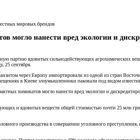
вестных мировых брендов
в могло нанести вред экологии и диск
ную партию ядовитых сильнодействующих агрохимических вещес
, 25 сентября.
анзитом через Европу импортировали из одной из стран Восто
мещениях в Киеве злоумышленники паковали под видом известны
актных химикатов могло нанести вред экологии и дискредитир
твующих и ядовитых веществ общей стоимостью почти 25 млн г
овного производства в совершении уголовного преступления, пр