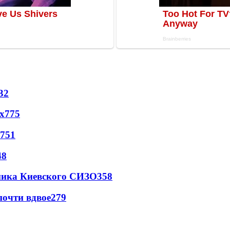
32
х
775
751
48
овника Киевского СИЗО
358
почти вдвое
279