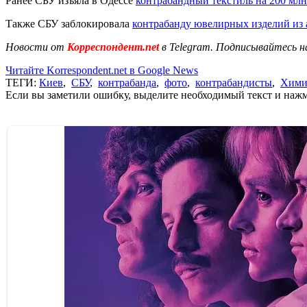
Ранее СБУ изъяла в Одессе
контрабандный текстиль на 200 млн
Также СБУ заблокировала
контрабанду ювелирных изделий из
Новости от
Корреспондент.net
в Telegram. Подписывайтесь н
Читайте Korrespondent.net в Google News
ТЕГИ:
Киев
,
СБУ
,
контрабанда
,
фото
,
контрабандисты
,
Хими
Если вы заметили ошибку, выделите необходимый текст и нажми