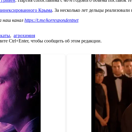
 гривен
. Партия сопоставима с 40% годового объема поставок те
 аннексированного Крыма
. За несколько лет дельцы реализовал
а наш канал
https://t.me/korrespondentnet
каты
,
агрохимия
те Ctrl+Enter, чтобы сообщить об этом редакции.