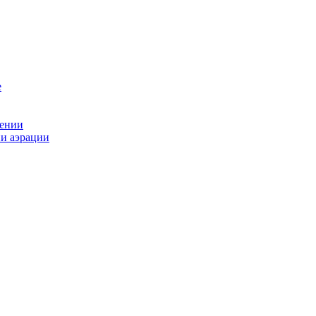
рении
ии аэрации