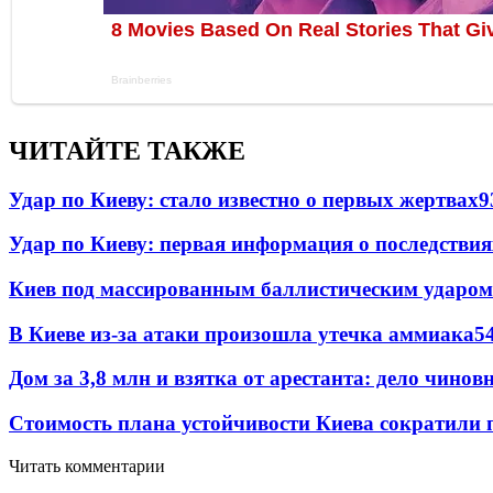
ЧИТАЙТЕ ТАКЖЕ
Удар по Киеву: стало известно о первых жертвах
9
Удар по Киеву: первая информация о последствия
Киев под массированным баллистическим ударом
В Киеве из-за атаки произошла утечка аммиака
5
Дом за 3,8 млн и взятка от арестанта: дело чин
Стоимость плана устойчивости Киева сократили 
Читать комментарии