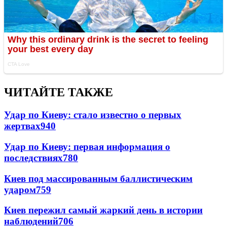
ЧИТАЙТЕ ТАКЖЕ
Удар по Киеву: стало известно о первых
жертвах
940
Удар по Киеву: первая информация о
последствиях
780
Киев под массированным баллистическим
ударом
759
Киев пережил самый жаркий день в истории
наблюдений
706