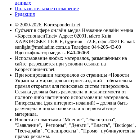
данных
Пользовательское соглашение
Редакция
© 2000-2026, Korrespondent.net
Субъект в сфере онлайн-медиа Название онлайн-медиа -
«КореспонденТ.net» Адрес: 02091, місто Київ,
ХАРКІВСЬКЕ ШОСЕ, будинок 172-Б, офіс 208/1 E-mail:
sunlight@mediadim.com.ua
Телефон: 044-205-43-00
Идентификатор медиа - R40-06068
Использование любых материалов, размещённых на
сайте, разрешается при условии ссылки на
Корреспондент.net.
При копировании материалов со страницы «Новости
Украины и мира», для интернет-изданий – обязательна
прямая открытая для поисковых систем гиперссылка.
Ссылка должна быть размещена в независимости от
полного либо частичного использования материалов.
Гиперссылка (для интернет- изданий) – должна быть
размещена в подзаголовке или в первом абзаце
материала.
Новости с пометками "Мнение", "Экспертиза",
"Заявление", "Регионы", "Деньги", "Власть", "Выборы",
"Тест-драйв", "Спецпроекты", "Промо" публикуются на
правах рекламы.