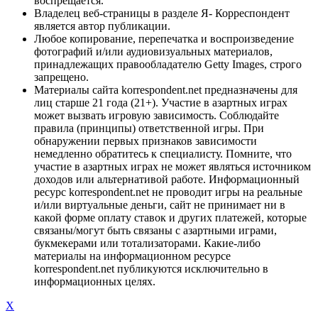
воспрещается.
Владелец веб-страницы в разделе Я- Корреспондент
является автор публикации.
Любое копирование, перепечатка и воспроизведение
фотографий и/или аудиовизуальных материалов,
принадлежащих правообладателю Getty Images, строго
запрещено.
Материалы сайта korrespondent.net предназначены для
лиц старше 21 года (21+). Участие в азартных играх
может вызвать игровую зависимость. Соблюдайте
правила (принципы) ответственной игры. При
обнаружении первых признаков зависимости
немедленно обратитесь к специалисту. Помните, что
участие в азартных играх не может являться источником
доходов или альтернативой работе. Информационный
ресурс korrespondent.net не проводит игры на реальные
и/или виртуальные деньги, сайт не принимает ни в
какой форме оплату ставок и других платежей, которые
связаны/могут быть связаны с азартными играми,
букмекерами или тотализаторами. Какие-либо
материалы на информационном ресурсе
korrespondent.net публикуются исключительно в
информационных целях.
X