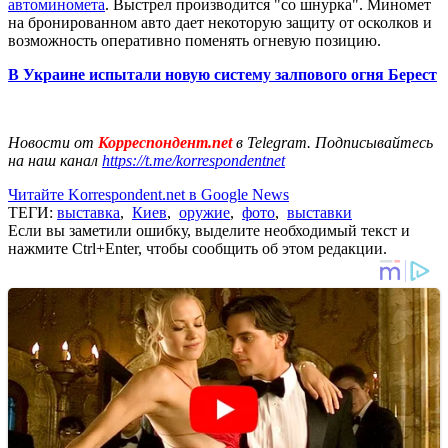
автоминомета
. Выстрел производится "со шнурка". Миномет
на бронированном авто дает некоторую защиту от осколков и
возможность оперативно поменять огневую позицию.
В Украине испытали новую систему залпового огня Берест
Новости от
Корреспондент.net
в Telegram. Подписывайтесь
на наш канал
https://t.me/korrespondentnet
Читайте Korrespondent.net в Google News
ТЕГИ:
выставка
,
Киев
,
оружие
,
фото
,
выставки
Если вы заметили ошибку, выделите необходимый текст и
нажмите Ctrl+Enter, чтобы сообщить об этом редакции.