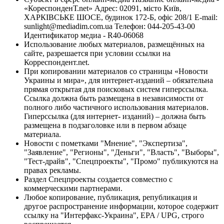
«КореспонденТ.net» Адрес: 02091, місто Київ,
ХАРКІВСЬКЕ ШОСЕ, будинок 172-Б, офіс 208/1 E-mail:
sunlight@mediadim.com.ua
Телефон: 044-205-43-00
Идентификатор медиа - R40-06068
Использование любых материалов, размещённых на
сайте, разрешается при условии ссылки на
Корреспондент.net.
При копировании материалов со страницы «Новости
Украины и мира», для интернет-изданий – обязательна
прямая открытая для поисковых систем гиперссылка.
Ссылка должна быть размещена в независимости от
полного либо частичного использования материалов.
Гиперссылка (для интернет- изданий) – должна быть
размещена в подзаголовке или в первом абзаце
материала.
Новости с пометками "Мнение", "Экспертиза",
"Заявление", "Регионы", "Деньги", "Власть", "Выборы",
"Тест-драйв", "Спецпроекты", "Промо" публикуются на
правах рекламы.
Раздел Спецпроекты создается совместно с
коммерческими партнерами.
Любое копирование, публикация, републикация и
другое распространение информации, которое содержит
ссылку на "Интерфакс-Украина", EPA / UPG, строго