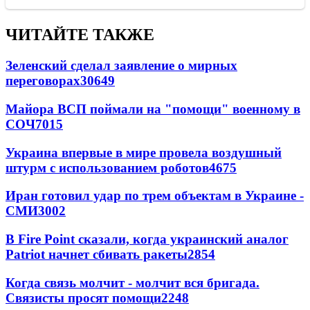
ЧИТАЙТЕ ТАКЖЕ
Зеленский сделал заявление о мирных
переговорах
30649
Майора ВСП поймали на "помощи" военному в
СОЧ
7015
Украина впервые в мире провела воздушный
штурм с использованием роботов
4675
Иран готовил удар по трем объектам в Украине -
СМИ
3002
В Fire Point сказали, когда украинский аналог
Patriot начнет сбивать ракеты
2854
Когда связь молчит - молчит вся бригада.
Связисты просят помощи
2248