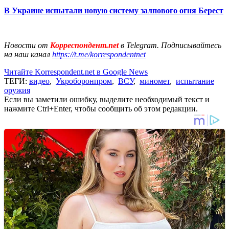
В Украине испытали новую систему залпового огня Берест
Новости от
Корреспондент.net
в Telegram. Подписывайтесь
на наш канал
https://t.me/korrespondentnet
Читайте Korrespondent.net в Google News
ТЕГИ:
видео
,
Укроборонпром
,
ВСУ
,
миномет
,
испытание
оружия
Если вы заметили ошибку, выделите необходимый текст и
нажмите Ctrl+Enter, чтобы сообщить об этом редакции.