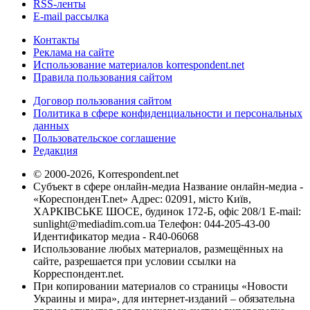
RSS-ленты
E-mail рассылка
Контакты
Реклама на сайте
Использование материалов korrespondent.net
Правила пользования сайтом
Договор пользования сайтом
Политика в сфере конфиденциальности и персональных
данных
Пользовательское соглашение
Редакция
© 2000-2026, Korrespondent.net
Субъект в сфере онлайн-медиа Название онлайн-медиа -
«КореспонденТ.net» Адрес: 02091, місто Київ,
ХАРКІВСЬКЕ ШОСЕ, будинок 172-Б, офіс 208/1 E-mail:
sunlight@mediadim.com.ua
Телефон: 044-205-43-00
Идентификатор медиа - R40-06068
Использование любых материалов, размещённых на
сайте, разрешается при условии ссылки на
Корреспондент.net.
При копировании материалов со страницы «Новости
Украины и мира», для интернет-изданий – обязательна