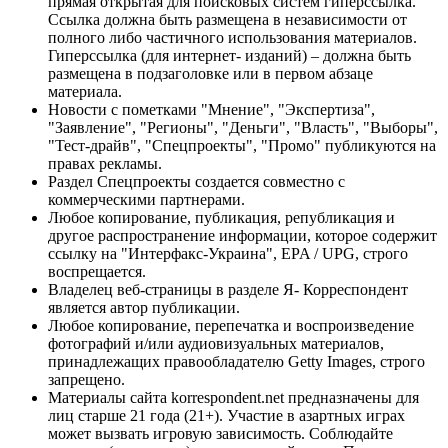
прямая открытая для поисковых систем гиперссылка.
Ссылка должна быть размещена в независимости от
полного либо частичного использования материалов.
Гиперссылка (для интернет- изданий) – должна быть
размещена в подзаголовке или в первом абзаце
материала.
Новости с пометками "Мнение", "Экспертиза",
"Заявление", "Регионы", "Деньги", "Власть", "Выборы",
"Тест-драйв", "Спецпроекты", "Промо" публикуются на
правах рекламы.
Раздел Спецпроекты создается совместно с
коммерческими партнерами.
Любое копирование, публикация, републикация и
другое распространение информации, которое содержит
ссылку на "Интерфакс-Украина", EPA / UPG, строго
воспрещается.
Владелец веб-страницы в разделе Я- Корреспондент
является автор публикации.
Любое копирование, перепечатка и воспроизведение
фотографий и/или аудиовизуальных материалов,
принадлежащих правообладателю Getty Images, строго
запрещено.
Материалы сайта korrespondent.net предназначены для
лиц старше 21 года (21+). Участие в азартных играх
может вызвать игровую зависимость. Соблюдайте