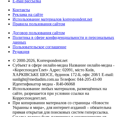
E-mail рассылка
Контакты
Реклама на сайте
Использование материалов korrespondent.net
Правила пользования сайтом
Договор пользования сайтом
Политика в сфере конфиденциальности и персональных
данных
Пользовательское соглашение
Редакция
© 2000-2026, Korrespondent.net
Субъект в сфере онлайн-медиа Название онлайн-медиа -
«КореспонденТ.net» Адрес: 02091, місто Київ,
ХАРКІВСЬКЕ ШОСЕ, будинок 172-Б, офіс 208/1 E-mail:
sunlight@mediadim.com.ua
Телефон: 044-205-43-00
Идентификатор медиа - R40-06068
Использование любых материалов, размещённых на
сайте, разрешается при условии ссылки на
Корреспондент.net.
При копировании материалов со страницы «Новости
Украины и мира», для интернет-изданий – обязательна
прямая открытая для поисковых систем гиперссылка.
Ссылка должна быть размещена в независимости от