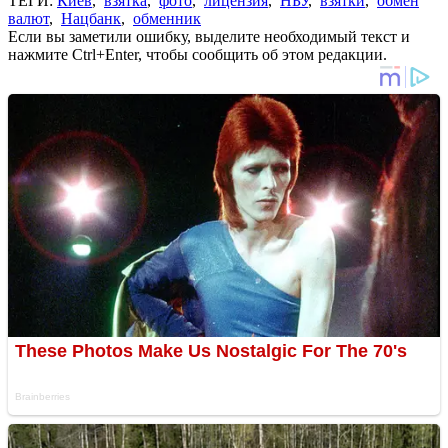
ТЕГИ:
Киев
,
взятка
,
фото
,
лицензия
,
НБУ
,
взятки
,
обмен
валют
,
Нацбанк
,
обменник
Если вы заметили ошибку, выделите необходимый текст и
нажмите Ctrl+Enter, чтобы сообщить об этом редакции.