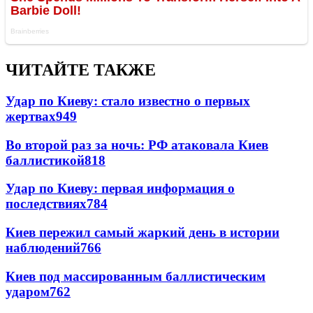
ЧИТАЙТЕ ТАКЖЕ
Удар по Киеву: стало известно о первых
жертвах
949
Во второй раз за ночь: РФ атаковала Киев
баллистикой
818
Удар по Киеву: первая информация о
последствиях
784
Киев пережил самый жаркий день в истории
наблюдений
766
Киев под массированным баллистическим
ударом
762