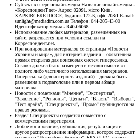
Субъект в сфере онлайн-медиа Название онлайн-медиа -
«КореспонденТ.net» Адрес: 02091, місто Київ,
ХАРКІВСЬКЕ ШОСЕ, будинок 172-Б, офіс 208/1 E-mail:
sunlight@mediadim.com.ua
Телефон: 044-205-43-00
Идентификатор медиа - R40-06068
Использование любых материалов, размещённых на
сайте, разрешается при условии ссылки на
Корреспондент.net.
При копировании материалов со страницы «Новости
Украины и мира», для интернет-изданий – обязательна
прямая открытая для поисковых систем гиперссылка.
Ссылка должна быть размещена в независимости от
полного либо частичного использования материалов.
Гиперссылка (для интернет- изданий) – должна быть
размещена в подзаголовке или в первом абзаце
материала.
Новости с пометками "Мнение", "Экспертиза",
"Заявление", "Регионы", "Деньги", "Власть", "Выборы",
"Тест-драйв", "Спецпроекты", "Промо" публикуются на
правах рекламы.
Раздел Спецпроекты создается совместно с
коммерческими партнерами.
Любое копирование, публикация, републикация и
другое распространение информации, которое содержит
ссылку на "Интерфакс-Украина", EPA / UPG, строго