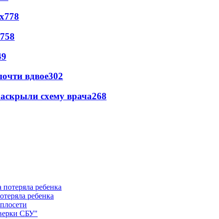
х
778
758
49
почти вдвое
302
раскрыли схему врача
268
отеряла ребенка
еплосети
оверки СБУ"