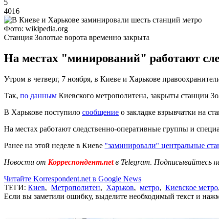
5
4016
Фото: wikipedia.org
Станция Золотые ворота временно закрыта
На местах "минирований" работают сл
Утром в четверг, 7 ноября, в Киеве и Харькове правоохранит
Так,
по данным
Киевского метрополитена, закрыты станции Зо
В Харькове поступило
сообщение
о закладке взрывчатки на ст
На местах работают следственно-оперативные группы и специ
Ранее на этой неделе в Киеве
"заминировали" центральные ста
Новости от
Корреспондент.net
в Telegram. Подписывайтесь н
Читайте Korrespondent.net в Google News
ТЕГИ:
Киев
,
Метрополитен
,
Харьков
,
метро
,
Киевское метро
Если вы заметили ошибку, выделите необходимый текст и нажми