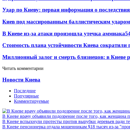
Удар по Киеву: первая информация о последствия
Киев под массированным баллистическим ударом
В Киеве из-за атаки произошла утечка аммиака
5
Стоимость плана устойчивости Киева сократили 
Миллионный залог и смерть близнецов: в Киеве 
Читать комментарии
Новости Киева
Последние
Популярные
Комментируемые
В Киеве врачу объявили подозрение после того, как женщина п
В Киеве вспыхнули протесты против вырубки деревьев ради т
В Киеве пенсионерка отдала мошенникам $18 тысяч из-за "пр