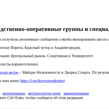
едственно-оперативные группы и специ
ели получили анонимные сообщения о якобы минировании шести 
лотые Ворота, Красный хутор и Академгородок.
анциях Центральный рынок, Спортивная и Университет.
алисты-взрывотехники.
нции метро
– Майдан Незалежности и Дворец Спорта. По резуль
а наш канал
https://t.me/korrespondentnet
,
минирование
,
метрополитен киев
,
заминирование
те Ctrl+Enter, чтобы сообщить об этом редакции.