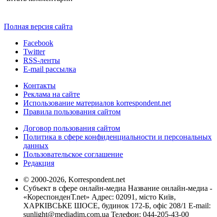
Полная версия сайта
Facebook
Twitter
RSS-ленты
E-mail рассылка
Контакты
Реклама на сайте
Использование материалов korrespondent.net
Правила пользования сайтом
Договор пользования сайтом
Политика в сфере конфиденциальности и персональных
данных
Пользовательское соглашение
Редакция
© 2000-2026, Korrespondent.net
Субъект в сфере онлайн-медиа Название онлайн-медиа -
«КореспонденТ.net» Адрес: 02091, місто Київ,
ХАРКІВСЬКЕ ШОСЕ, будинок 172-Б, офіс 208/1 E-mail:
sunlight@mediadim.com.ua
Телефон: 044-205-43-00