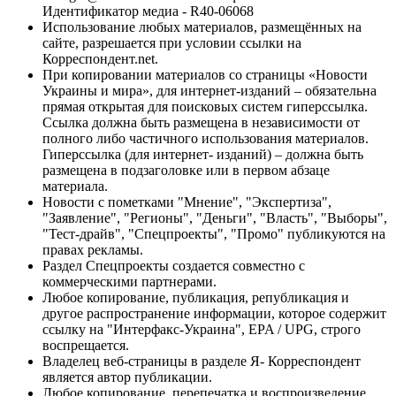
Идентификатор медиа - R40-06068
Использование любых материалов, размещённых на
сайте, разрешается при условии ссылки на
Корреспондент.net.
При копировании материалов со страницы «Новости
Украины и мира», для интернет-изданий – обязательна
прямая открытая для поисковых систем гиперссылка.
Ссылка должна быть размещена в независимости от
полного либо частичного использования материалов.
Гиперссылка (для интернет- изданий) – должна быть
размещена в подзаголовке или в первом абзаце
материала.
Новости с пометками "Мнение", "Экспертиза",
"Заявление", "Регионы", "Деньги", "Власть", "Выборы",
"Тест-драйв", "Спецпроекты", "Промо" публикуются на
правах рекламы.
Раздел Спецпроекты создается совместно с
коммерческими партнерами.
Любое копирование, публикация, републикация и
другое распространение информации, которое содержит
ссылку на "Интерфакс-Украина", EPA / UPG, строго
воспрещается.
Владелец веб-страницы в разделе Я- Корреспондент
является автор публикации.
Любое копирование, перепечатка и воспроизведение