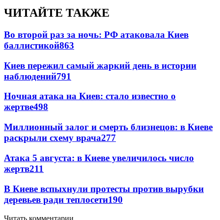
ЧИТАЙТЕ ТАКЖЕ
Во второй раз за ночь: РФ атаковала Киев
баллистикой
863
Киев пережил самый жаркий день в истории
наблюдений
791
Ночная атака на Киев: стало известно о
жертве
498
Миллионный залог и смерть близнецов: в Киеве
раскрыли схему врача
277
Атака 5 августа: в Киеве увеличилось число
жертв
211
В Киеве вспыхнули протесты против вырубки
деревьев ради теплосети
190
Читать комментарии