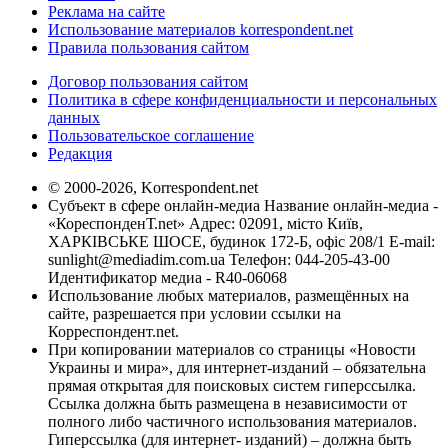
Реклама на сайте
Использование материалов korrespondent.net
Правила пользования сайтом
Договор пользования сайтом
Политика в сфере конфиденциальности и персональных
данных
Пользовательское соглашение
Редакция
© 2000-2026, Korrespondent.net
Субъект в сфере онлайн-медиа Название онлайн-медиа -
«КореспонденТ.net» Адрес: 02091, місто Київ,
ХАРКІВСЬКЕ ШОСЕ, будинок 172-Б, офіс 208/1 E-mail:
sunlight@mediadim.com.ua
Телефон: 044-205-43-00
Идентификатор медиа - R40-06068
Использование любых материалов, размещённых на
сайте, разрешается при условии ссылки на
Корреспондент.net.
При копировании материалов со страницы «Новости
Украины и мира», для интернет-изданий – обязательна
прямая открытая для поисковых систем гиперссылка.
Ссылка должна быть размещена в независимости от
полного либо частичного использования материалов.
Гиперссылка (для интернет- изданий) – должна быть