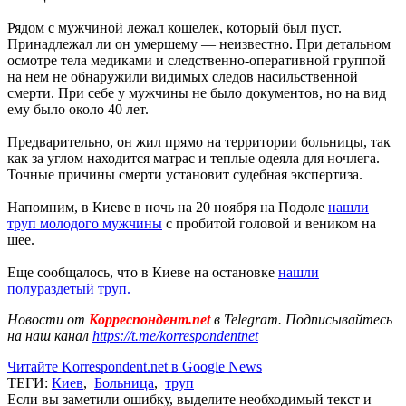
Рядом с мужчиной лежал кошелек, который был пуст.
Принадлежал ли он умершему — неизвестно. При детальном
осмотре тела медиками и следственно-оперативной группой
на нем не обнаружили видимых следов насильственной
смерти. При себе у мужчины не было документов, но на вид
ему было около 40 лет.
Предварительно, он жил прямо на территории больницы, так
как за углом находится матрас и теплые одеяла для ночлега.
Точные причины смерти установит судебная экспертиза.
Напомним, в Киеве в ночь на 20 ноября на Подоле
нашли
труп молодого мужчины
с пробитой головой и веником на
шее.
Еще сообщалось, что в Киеве на остановке
нашли
полураздетый труп.
Новости от
Корреспондент.net
в Telegram. Подписывайтесь
на наш канал
https://t.me/korrespondentnet
Читайте Korrespondent.net в Google News
ТЕГИ:
Киев
,
Больница
,
труп
Если вы заметили ошибку, выделите необходимый текст и