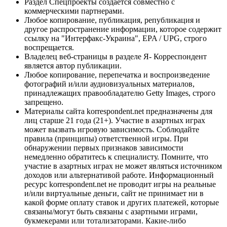
Раздел Спецпроекты создается совместно с
коммерческими партнерами.
Любое копирование, публикация, републикация и
другое распространение информации, которое содержит
ссылку на "Интерфакс-Украина", EPA / UPG, строго
воспрещается.
Владелец веб-страницы в разделе Я- Корреспондент
является автор публикации.
Любое копирование, перепечатка и воспроизведение
фотографий и/или аудиовизуальных материалов,
принадлежащих правообладателю Getty Images, строго
запрещено.
Материалы сайта korrespondent.net предназначены для
лиц старше 21 года (21+). Участие в азартных играх
может вызвать игровую зависимость. Соблюдайте
правила (принципы) ответственной игры. При
обнаружении первых признаков зависимости
немедленно обратитесь к специалисту. Помните, что
участие в азартных играх не может являться источником
доходов или альтернативой работе. Информационный
ресурс korrespondent.net не проводит игры на реальные
и/или виртуальные деньги, сайт не принимает ни в
какой форме оплату ставок и других платежей, которые
связаны/могут быть связаны с азартными играми,
букмекерами или тотализаторами. Какие-либо