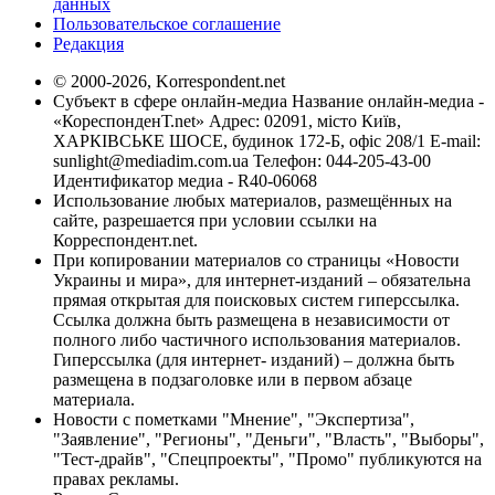
данных
Пользовательское соглашение
Редакция
© 2000-2026, Korrespondent.net
Субъект в сфере онлайн-медиа Название онлайн-медиа -
«КореспонденТ.net» Адрес: 02091, місто Київ,
ХАРКІВСЬКЕ ШОСЕ, будинок 172-Б, офіс 208/1 E-mail:
sunlight@mediadim.com.ua
Телефон: 044-205-43-00
Идентификатор медиа - R40-06068
Использование любых материалов, размещённых на
сайте, разрешается при условии ссылки на
Корреспондент.net.
При копировании материалов со страницы «Новости
Украины и мира», для интернет-изданий – обязательна
прямая открытая для поисковых систем гиперссылка.
Ссылка должна быть размещена в независимости от
полного либо частичного использования материалов.
Гиперссылка (для интернет- изданий) – должна быть
размещена в подзаголовке или в первом абзаце
материала.
Новости с пометками "Мнение", "Экспертиза",
"Заявление", "Регионы", "Деньги", "Власть", "Выборы",
"Тест-драйв", "Спецпроекты", "Промо" публикуются на
правах рекламы.