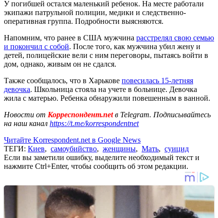
У погибшей остался маленький ребенок. На месте работали
экипажи патрульной полиции, медики и следственно-
оперативная группа. Подробности выясняются.
Напомним, что ранее в США мужчина
расстрелял свою семью
и покончил с собой
. После того, как мужчина убил жену и
детей, полицейские вели с ним переговоры, пытаясь войти в
дом, однако, живым он не сдался.
Также сообщалось, что в Харькове
повесилась 15-летняя
девочка
. Школьница стояла на учете в больнице. Девочка
жила с матерью. Ребенка обнаружили повешенным в ванной.
Новости от
Корреспондент.net
в Telegram. Подписывайтесь
на наш канал
https://t.me/korrespondentnet
Читайте Korrespondent.net в Google News
ТЕГИ:
Киев
,
самоубийство
,
женщины
,
Мать
,
суицид
Если вы заметили ошибку, выделите необходимый текст и
нажмите Ctrl+Enter, чтобы сообщить об этом редакции.