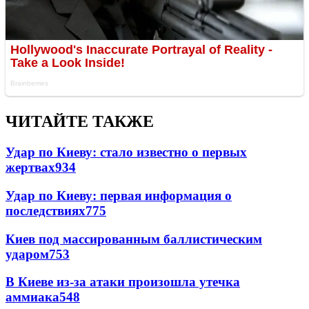
ЧИТАЙТЕ ТАКЖЕ
Удар по Киеву: стало известно о первых
жертвах
934
Удар по Киеву: первая информация о
последствиях
775
Киев под массированным баллистическим
ударом
753
В Киеве из-за атаки произошла утечка
аммиака
548