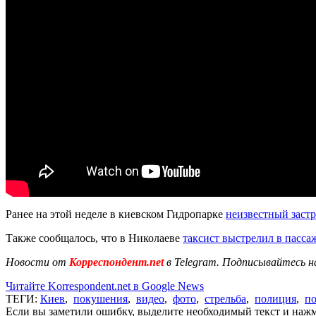
Ранее на этой неделе в киевском Гидропарке
неизвестный заст
Также сообщалось, что в Николаеве
таксист выстрелил в пасса
Новости от
Корреспондент.net
в Telegram. Подписывайтесь н
Читайте Korrespondent.net в Google News
ТЕГИ:
Киев
,
покушения
,
видео
,
фото
,
стрельба
,
полиция
,
п
Если вы заметили ошибку, выделите необходимый текст и нажми