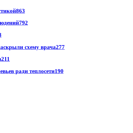
стикой
863
людений
792
8
раскрыли схему врача
277
в
211
евьев ради теплосети
190