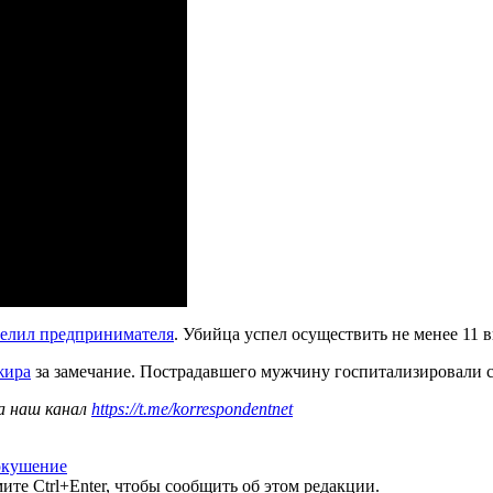
релил предпринимателя
. Убийца успел осуществить не менее 11 
жира
за замечание. Пострадавшего мужчину госпитализировали 
а наш канал
https://t.me/korrespondentnet
окушение
те Ctrl+Enter, чтобы сообщить об этом редакции.