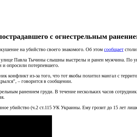
пострадавшего с огнестрельным ранением
кушение на убийство своего знакомого. Об этом
сообщает
столи
на улице Павла Тычины слышны выстрелы и ранен мужчина. По у
и и опросили потерпевшего.
к конфликт из-за того, что тот якобы похитил мангал с террит
скрылся", – говорится в сообщении.
рельным ранением груди. В течение нескольких часов сотрудник
ия.
ое убийство (ч.2 ст.115 УК Украины. Ему грозит до 15 лет лиш