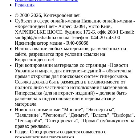
Редакция
© 2000-2026, Korrespondent.net
Субъект в сфере онлайн-медиа Название онлайн-медиа -
«КореспонденТ.net» Адрес: 02091, місто Київ,
ХАРКІВСЬКЕ ШОСЕ, будинок 172-Б, офіс 208/1 E-mail:
sunlight@mediadim.com.ua
Телефон: 044-205-43-00
Идентификатор медиа - R40-06068
Использование любых материалов, размещённых на
сайте, разрешается при условии ссылки на
Корреспондент.net.
При копировании материалов со страницы «Новости
Украины и мира», для интернет-изданий – обязательна
прямая открытая для поисковых систем гиперссылка.
Ссылка должна быть размещена в независимости от
полного либо частичного использования материалов.
Гиперссылка (для интернет- изданий) – должна быть
размещена в подзаголовке или в первом абзаце
материала.
Новости с пометками "Мнение", "Экспертиза",
"Заявление", "Регионы", "Деньги", "Власть", "Выборы",
"Тест-драйв", "Спецпроекты", "Промо" публикуются на
правах рекламы.
Раздел Спецпроекты создается совместно с
коммерческими партнерами.