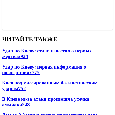
ЧИТАЙТЕ ТАКЖЕ
Удар по Киеву: стало известно о первых
жертвах
934
Удар по Киеву: первая информация о
последствиях
775
Киев под массированным баллистическим
ударом
752
В Киеве из-за атаки произошла утечка
аммиака
548