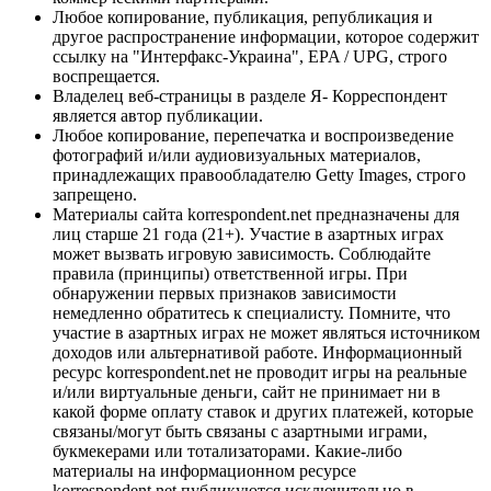
Любое копирование, публикация, републикация и
другое распространение информации, которое содержит
ссылку на "Интерфакс-Украина", EPA / UPG, строго
воспрещается.
Владелец веб-страницы в разделе Я- Корреспондент
является автор публикации.
Любое копирование, перепечатка и воспроизведение
фотографий и/или аудиовизуальных материалов,
принадлежащих правообладателю Getty Images, строго
запрещено.
Материалы сайта korrespondent.net предназначены для
лиц старше 21 года (21+). Участие в азартных играх
может вызвать игровую зависимость. Соблюдайте
правила (принципы) ответственной игры. При
обнаружении первых признаков зависимости
немедленно обратитесь к специалисту. Помните, что
участие в азартных играх не может являться источником
доходов или альтернативой работе. Информационный
ресурс korrespondent.net не проводит игры на реальные
и/или виртуальные деньги, сайт не принимает ни в
какой форме оплату ставок и других платежей, которые
связаны/могут быть связаны с азартными играми,
букмекерами или тотализаторами. Какие-либо
материалы на информационном ресурсе
korrespondent.net публикуются исключительно в