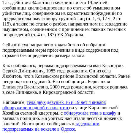
Так, действия 34-летнего мужчины и его 19-летней
сообщницы квалифицированы по статье об умышленном
убийстве лиц, совершенном из корыстных побуждений по
предварительному сговору группой лиц (п. 1, 6, 12 ч. 2 ст.
115), а также по статье о разбое, направленном на завладение
имуществом, соединенном с причинением тяжких телесных
повреждений (ч. 4 ст. 187) УК Украины.
Сейчас в суд направлено ходатайство об избрании
подозреваемым меры пресечения в виде содержания под
стражей без определения размера залога.
Как сообщалось, первым подозреваемым назван Ксьондзик
Сергей Дмитриевич, 1985 года рождения. Он из села
Любитов, что в Ковельском районе Волынской области. Ранее
неоднократно судимый. Его сообщница - Бершацкая
Елизавета Васильевна, 2000 года рождения, которая родилась
в селе Липняжка, в Кировоградской области.
Напомним,
тела двух девушек 16 и 19 лет 4 января
обнаружили в одной из квартир
на улице Кирилловской.
Хозяйка съемной квартиры, с
обнаружила тела в шкафу
и
вызвала полицию. На убитых насчитали десятки ножевых
ранений. Во вторник сообщалось о
задержании
подозреваемых на вокзале в Одессе
.