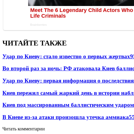
ЧИТАЙТЕ ТАКЖЕ
Удар по Киеву: стало известно о первых жертвах
9
Во второй раз за ночь: РФ атаковала Киев балли
Удар по Киеву: первая информация о последствия
Киев пережил самый жаркий день в истории наб
Киев под массированным баллистическим ударом
В Киеве из-за атаки произошла утечка аммиака
5
Читать комментарии