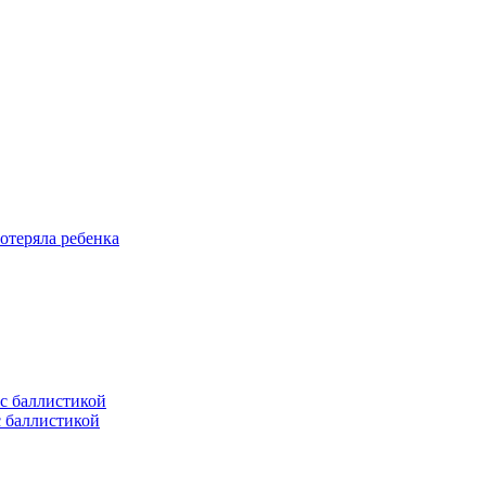
отеряла ребенка
с баллистикой