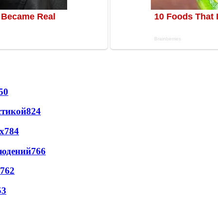
50
стикой
824
х
784
людений
766
762
53