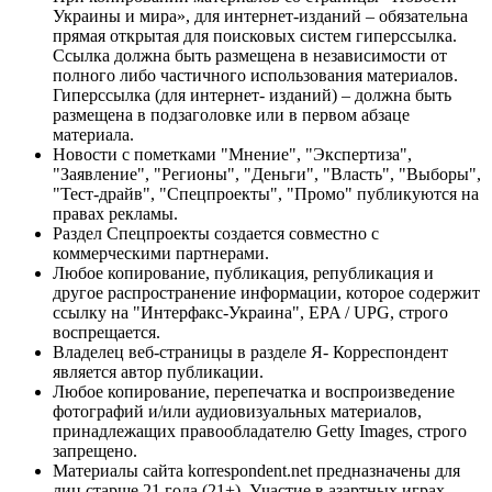
Украины и мира», для интернет-изданий – обязательна
прямая открытая для поисковых систем гиперссылка.
Ссылка должна быть размещена в независимости от
полного либо частичного использования материалов.
Гиперссылка (для интернет- изданий) – должна быть
размещена в подзаголовке или в первом абзаце
материала.
Новости с пометками "Мнение", "Экспертиза",
"Заявление", "Регионы", "Деньги", "Власть", "Выборы",
"Тест-драйв", "Спецпроекты", "Промо" публикуются на
правах рекламы.
Раздел Спецпроекты создается совместно с
коммерческими партнерами.
Любое копирование, публикация, републикация и
другое распространение информации, которое содержит
ссылку на "Интерфакс-Украина", EPA / UPG, строго
воспрещается.
Владелец веб-страницы в разделе Я- Корреспондент
является автор публикации.
Любое копирование, перепечатка и воспроизведение
фотографий и/или аудиовизуальных материалов,
принадлежащих правообладателю Getty Images, строго
запрещено.
Материалы сайта korrespondent.net предназначены для
лиц старше 21 года (21+). Участие в азартных играх