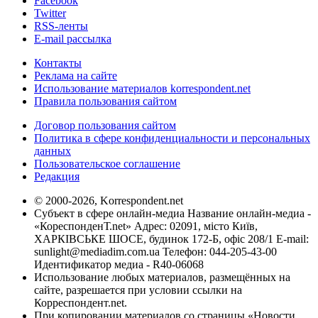
Facebook
Twitter
RSS-ленты
E-mail рассылка
Контакты
Реклама на сайте
Использование материалов korrespondent.net
Правила пользования сайтом
Договор пользования сайтом
Политика в сфере конфиденциальности и персональных
данных
Пользовательское соглашение
Редакция
© 2000-2026, Korrespondent.net
Субъект в сфере онлайн-медиа Название онлайн-медиа -
«КореспонденТ.net» Адрес: 02091, місто Київ,
ХАРКІВСЬКЕ ШОСЕ, будинок 172-Б, офіс 208/1 E-mail:
sunlight@mediadim.com.ua
Телефон: 044-205-43-00
Идентификатор медиа - R40-06068
Использование любых материалов, размещённых на
сайте, разрешается при условии ссылки на
Корреспондент.net.
При копировании материалов со страницы «Новости