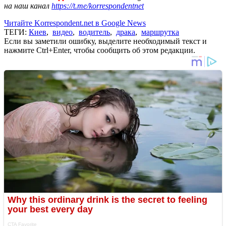
на наш канал
https://t.me/korrespondentnet
Читайте Korrespondent.net в Google News
ТЕГИ:
Киев
,
видео
,
водитель
,
драка
,
маршрутка
Если вы заметили ошибку, выделите необходимый текст и
нажмите Ctrl+Enter, чтобы сообщить об этом редакции.