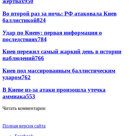
жертвах
950
Во второй раз за ночь: РФ атаковала Киев
баллистикой
824
Удар по Киеву: первая информация о
последствиях
784
Киев пережил самый жаркий день в истории
наблюдений
766
Киев под массированным баллистическим
ударом
762
В Киеве из-за атаки произошла утечка
аммиака
553
Читать комментарии
Полная версия сайта