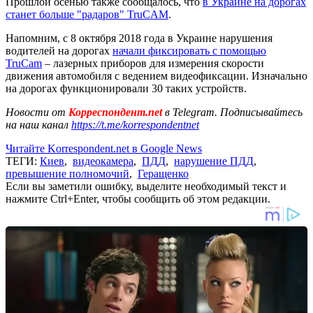
Прошлой осенью также сообщалось, что
в Украине на дорогах
станет больше "радаров" TruCAM
.
Напомним, с 8 октября 2018 года в Украине нарушения
водителей на дорогах
начали фиксировать с помощью
TruCam
– лазерных приборов для измерения скорости
движения автомобиля с ведением видеофиксации. Изначально
на дорогах функционировали 30 таких устройств.
Новости от
Корреспондент.net
в Telegram. Подписывайтесь
на наш канал
https://t.me/korrespondentnet
Читайте Korrespondent.net в Google News
ТЕГИ:
Киев
,
видеокамера
,
ПДД
,
нарушение ПДД
,
превышение полномочий
,
Геращенко
Если вы заметили ошибку, выделите необходимый текст и
нажмите Ctrl+Enter, чтобы сообщить об этом редакции.