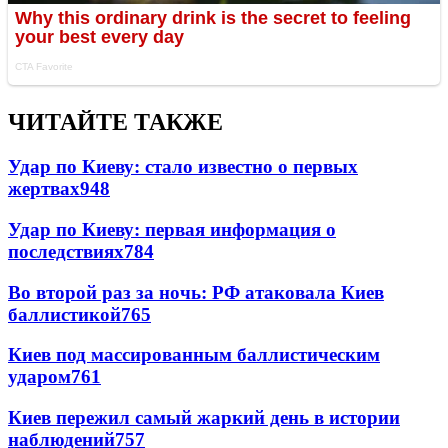
ЧИТАЙТЕ ТАКЖЕ
Удар по Киеву: стало известно о первых
жертвах
948
Удар по Киеву: первая информация о
последствиях
784
Во второй раз за ночь: РФ атаковала Киев
баллистикой
765
Киев под массированным баллистическим
ударом
761
Киев пережил самый жаркий день в истории
наблюдений
757