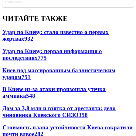
ЧИТАЙТЕ ТАКЖЕ
Удар по Киеву: стало известно о первых
жертвах
932
Удар по Киеву: первая информация о
последствиях
775
Киев под массированным баллистическим
ударом
751
В Киеве из-за атаки произошла утечка
аммиака
548
Дом за 3,8 млн и взятка от арестанта: дело
чиновника Киевского СИЗО
358
Стоимость плана устойчивости Киева сократили
почти вдвое
282