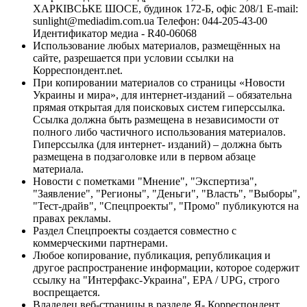
ХАРКІВСЬКЕ ШОСЕ, будинок 172-Б, офіс 208/1 E-mail:
sunlight@mediadim.com.ua
Телефон: 044-205-43-00
Идентификатор медиа - R40-06068
Использование любых материалов, размещённых на
сайте, разрешается при условии ссылки на
Корреспондент.net.
При копировании материалов со страницы «Новости
Украины и мира», для интернет-изданий – обязательна
прямая открытая для поисковых систем гиперссылка.
Ссылка должна быть размещена в независимости от
полного либо частичного использования материалов.
Гиперссылка (для интернет- изданий) – должна быть
размещена в подзаголовке или в первом абзаце
материала.
Новости с пометками "Мнение", "Экспертиза",
"Заявление", "Регионы", "Деньги", "Власть", "Выборы",
"Тест-драйв", "Спецпроекты", "Промо" публикуются на
правах рекламы.
Раздел Спецпроекты создается совместно с
коммерческими партнерами.
Любое копирование, публикация, републикация и
другое распространение информации, которое содержит
ссылку на "Интерфакс-Украина", EPA / UPG, строго
воспрещается.
Владелец веб-страницы в разделе Я- Корреспондент