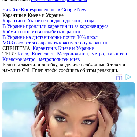
Читайте Korrespondent.net в Google News
Карантин в Киеве и Украине
Карантин в Украине продлен до конца года
В Украине продлили карантин из-за коронавируса
Кабмин готовится ослабить карантин
В Украине на дистанционке почти 30% школ
МОЗ готовится сокращать красную зону карантина
СПЕЦТЕМА:
Карантин в Киеве и Украине
ТЕГИ:
Киев
,
Киевсовет
,
Метрополитен
,
метро
,
карантин
,
Киевское метро
,
метрополитен киев
Если вы заметили ошибку, выделите необходимый текст и
нажмите Ctrl+Enter, чтобы сообщить об этом редакции.