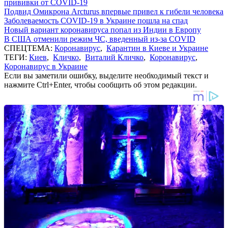
прививки от COVID-19
Подвид Омикрона Arcturus впервые привел к гибели человека
Заболеваемость COVID-19 в Украине пошла на спад
Новый вариант коронавируса попал из Индии в Европу
В США отменили режим ЧС, введенный из-за COVID
СПЕЦТЕМА:
Коронавирус
,
Карантин в Киеве и Украине
ТЕГИ:
Киев
,
Кличко
,
Виталий Кличко
,
Коронавирус
,
Коронавирус в Украине
Если вы заметили ошибку, выделите необходимый текст и
нажмите Ctrl+Enter, чтобы сообщить об этом редакции.