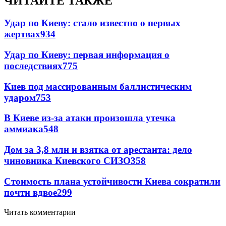
ЧИТАЙТЕ ТАКЖЕ
Удар по Киеву: стало известно о первых
жертвах
934
Удар по Киеву: первая информация о
последствиях
775
Киев под массированным баллистическим
ударом
753
В Киеве из-за атаки произошла утечка
аммиака
548
Дом за 3,8 млн и взятка от арестанта: дело
чиновника Киевского СИЗО
358
Стоимость плана устойчивости Киева сократили
почти вдвое
299
Читать комментарии