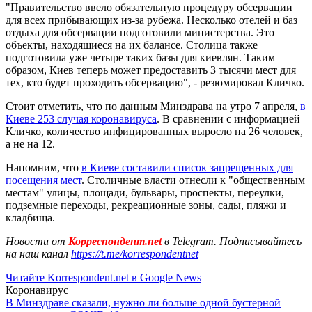
"Правительство ввело обязательную процедуру обсервации
для всех прибывающих из-за рубежа. Несколько отелей и баз
отдыха для обсервации подготовили министерства. Это
объекты, находящиеся на их балансе. Столица также
подготовила уже четыре таких базы для киевлян. Таким
образом, Киев теперь может предоставить 3 тысячи мест для
тех, кто будет проходить обсервацию", - резюмировал Кличко.
Стоит отметить, что по данным Минздрава на утро 7 апреля,
в
Киеве 253 случая коронавируса
. В сравнении с информацией
Кличко, количество инфицированных выросло на 26 человек,
а не на 12.
Напомним, что
в Киеве составили список запрещенных для
посещения мест
. Столичные власти отнесли к "общественным
местам" улицы, площади, бульвары, проспекты, переулки,
подземные переходы, рекреационные зоны, сады, пляжи и
кладбища.
Новости от
Корреспондент.net
в Telegram. Подписывайтесь
на наш канал
https://t.me/korrespondentnet
Читайте Korrespondent.net в Google News
Коронавирус
В Минздраве сказали, нужно ли больше одной бустерной