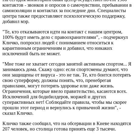
контактов - звонков и опросов о самочувствии, пребывании в
самоизоляции и контактах за последние дни. Специалисты
центра также предоставляют психологическую поддержку,
добавил мэр.
"Те, кто отказываются идти на контакт с нашим центром,
100% будут иметь дело с правоохранителями", - подчеркнул
Кличко, попросил людей с пониманием относиться к
карантинным ограничениям и добавил, что никаких
исключений быть не может.
"Мне тоже не хватает сегодня занятий активным спортом... Я
занимаюсь дома. Скажу одно: если спортсмены думают, что
они защищены от вируса - это не так. Те, кто боится потерять
свою суперформу, должны понять, что, пренебрегая
правилами, могут потерять здоровье или даже жизнь.
Ограничения, которые ввело правительство, касаются всех.
Исключений для бодибилдеров, моржей и других
суперактивных нет! Соблюдайте правила, чтобы мы скорее
прошли этот период и вернулись к привычной жизни", -
сказал Кличко.
Кличко также сообщил, что на обсервации в Киеве находятся
207 человек, но столица готова принять еще 3 тысячи.