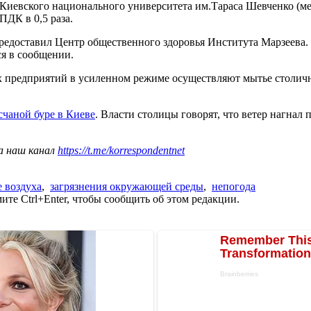
евского национального университета им.Тараса Шевченко (мес
ДК в 0,5 раза.
предоставил Центр общественного здоровья Института Марзеева
ся в сообщении.
 предприятий в усиленном режиме осуществляют мытье столичны
чаной буре в Киеве
. Власти столицы говорят, что ветер нагнал
а наш канал
https://t.me/korrespondentnet
е воздуха
,
загрязнения окружающей среды
,
непогода
те Ctrl+Enter, чтобы сообщить об этом редакции.