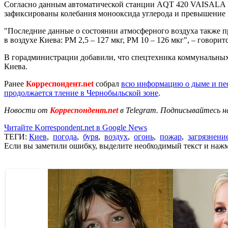
Согласно данным автоматической станции AQT 420 VAISALA Ки
зафиксированы колебания монооксида углерода и превышение П
"Последние данные о состоянии атмосферного воздуха также 
в воздухе Киева: PM 2,5 – 127 мкг, PM 10 – 126 мкг", – говорит
В горадминистрации добавили, что спецтехника коммунальных
Киева.
Ранее
Корреспондент.net
собрал
всю информацию о дыме и пес
продолжается тление в Чернобыльской зоне
.
Новости от
Корреспондент.net
в Telegram. Подписывайтесь н
Читайте Korrespondent.net в Google News
ТЕГИ:
Киев
,
погода
,
буря
,
воздух
,
огонь
,
пожар
,
загрязнени
Если вы заметили ошибку, выделите необходимый текст и нажми