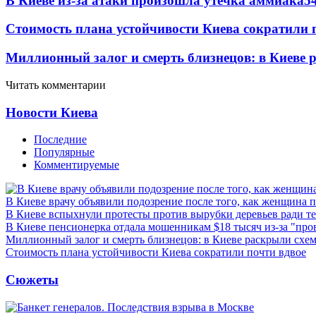
В Киеве из-за атаки произошла утечка аммиака
5
Стоимость плана устойчивости Киева сократили 
Миллионный залог и смерть близнецов: в Киеве 
Читать комментарии
Новости Киева
Последние
Популярные
Комментируемые
В Киеве врачу объявили подозрение после того, как женщина п
В Киеве вспыхнули протесты против вырубки деревьев ради т
В Киеве пенсионерка отдала мошенникам $18 тысяч из-за "пр
Миллионный залог и смерть близнецов: в Киеве раскрыли схем
Стоимость плана устойчивости Киева сократили почти вдвое
Сюжеты