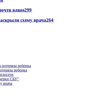
48
почти вдвое
299
раскрыли схему врача
264
отеряла ребенка
еплосети
оверки СБУ"
у врача