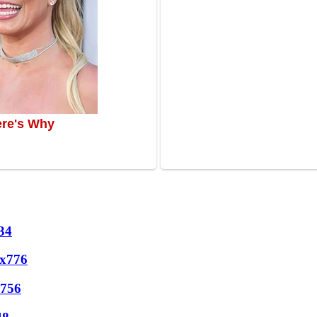
34
х
776
756