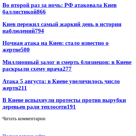
Во второй раз за ночь: РФ атаковала Киев
баллистикой
866
Киев пережил самый жаркий день в истории
наблюдений
794
Ночная атака на Киев: стало известно о
жертве
500
Миллионный залог и смерть близнецов: в Киеве
раскрыли схему врача
277
Атака 5 августа: в Киеве увеличилось число
жертв
211
В Киеве вспыхнули протесты против вырубки
деревьев ради теплосети
191
Читать комментарии