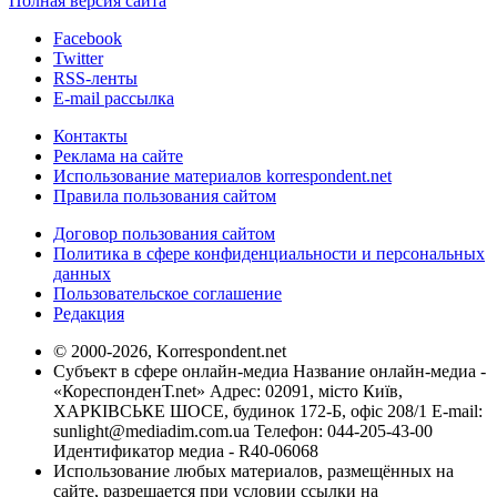
Полная версия сайта
Facebook
Twitter
RSS-ленты
E-mail рассылка
Контакты
Реклама на сайте
Использование материалов korrespondent.net
Правила пользования сайтом
Договор пользования сайтом
Политика в сфере конфиденциальности и персональных
данных
Пользовательское соглашение
Редакция
© 2000-2026, Korrespondent.net
Субъект в сфере онлайн-медиа Название онлайн-медиа -
«КореспонденТ.net» Адрес: 02091, місто Київ,
ХАРКІВСЬКЕ ШОСЕ, будинок 172-Б, офіс 208/1 E-mail:
sunlight@mediadim.com.ua
Телефон: 044-205-43-00
Идентификатор медиа - R40-06068
Использование любых материалов, размещённых на
сайте, разрешается при условии ссылки на